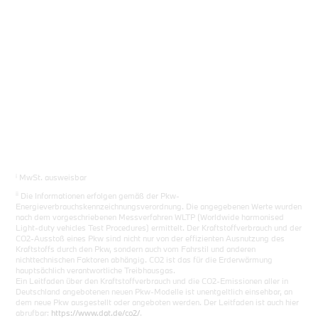
i
MwSt. ausweisbar
ii
Die Informationen erfolgen gemäß der Pkw-
Energieverbrauchskennzeichnungsverordnung. Die angegebenen Werte wurden
nach dem vorgeschriebenen Messverfahren WLTP (Worldwide harmonised
Light-duty vehicles Test Procedures) ermittelt. Der Kraftstoffverbrauch und der
CO2-Ausstoß eines Pkw sind nicht nur von der effizienten Ausnutzung des
Kraftstoffs durch den Pkw, sondern auch vom Fahrstil und anderen
nichttechnischen Faktoren abhängig. CO2 ist das für die Erderwärmung
hauptsächlich verantwortliche Treibhausgas.
Ein Leitfaden über den Kraftstoffverbrauch und die CO2-Emissionen aller in
Deutschland angebotenen neuen Pkw-Modelle ist unentgeltlich einsehbar, an
dem neue Pkw ausgestellt oder angeboten werden. Der Leitfaden ist auch hier
abrufbar:
https://www.dat.de/co2/
.