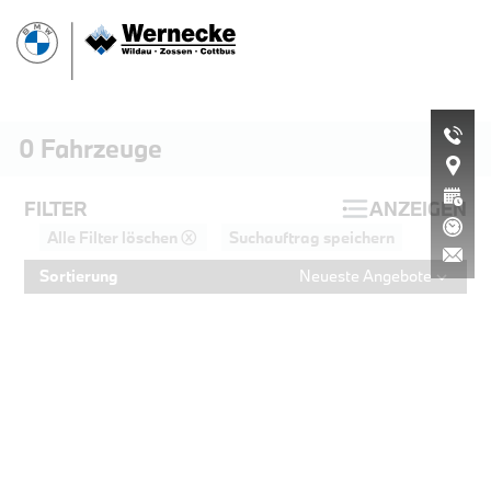
0
Fahrzeuge
FILTER
ANZEIGEN
Alle Filter löschen ⓧ
Suchauftrag speichern
Sortierung
Neueste Angebote
PROBEFAHRT
BMW 320d Touring M Sportpaket HiF
LEISTUNG
KILOMETER
kW ( PS)
km