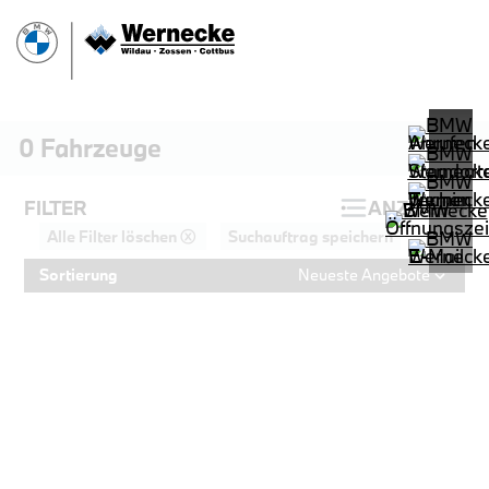
0
Fahrzeuge
FILTER
ANZEIGEN
Alle Filter löschen ⓧ
Suchauftrag speichern
Sortierung
Neueste Angebote
PROBEFAHRT
BMW 320d Touring M Sportpaket HiF
LEISTUNG
KILOMETER
kW ( PS)
km