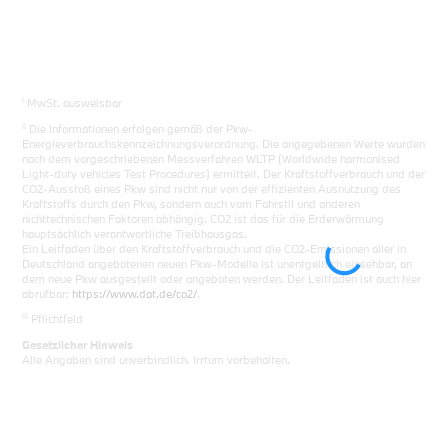
i
MwSt. ausweisbar
ii
Die Informationen erfolgen gemäß der Pkw-
Energieverbrauchskennzeichnungsverordnung. Die angegebenen Werte wurden
nach dem vorgeschriebenen Messverfahren WLTP (Worldwide harmonised
Light-duty vehicles Test Procedures) ermittelt. Der Kraftstoffverbrauch und der
CO2-Ausstoß eines Pkw sind nicht nur von der effizienten Ausnutzung des
Kraftstoffs durch den Pkw, sondern auch vom Fahrstil und anderen
nichttechnischen Faktoren abhängig. CO2 ist das für die Erderwärmung
hauptsächlich verantwortliche Treibhausgas.
Ein Leitfaden über den Kraftstoffverbrauch und die CO2-Emissionen aller in
Deutschland angebotenen neuen Pkw-Modelle ist unentgeltlich einsehbar, an
dem neue Pkw ausgestellt oder angeboten werden. Der Leitfaden ist auch hier
abrufbar:
https://www.dat.de/co2/
.
iii
Pflichtfeld
Gesetzlicher Hinweis
Alle Angaben sind unverbindlich. Irrtum vorbehalten.