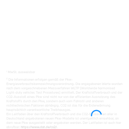
i
MwSt. ausweisbar
ii
Die Informationen erfolgen gemäß der Pkw-
Energieverbrauchskennzeichnungsverordnung. Die angegebenen Werte wurden
nach dem vorgeschriebenen Messverfahren WLTP (Worldwide harmonised
Light-duty vehicles Test Procedures) ermittelt. Der Kraftstoffverbrauch und der
CO2-Ausstoß eines Pkw sind nicht nur von der effizienten Ausnutzung des
Kraftstoffs durch den Pkw, sondern auch vom Fahrstil und anderen
nichttechnischen Faktoren abhängig. CO2 ist das für die Erderwärmung
hauptsächlich verantwortliche Treibhausgas.
Ein Leitfaden über den Kraftstoffverbrauch und die CO2-Emissionen aller in
Deutschland angebotenen neuen Pkw-Modelle ist unentgeltlich einsehbar, an
dem neue Pkw ausgestellt oder angeboten werden. Der Leitfaden ist auch hier
abrufbar:
https://www.dat.de/co2/
.