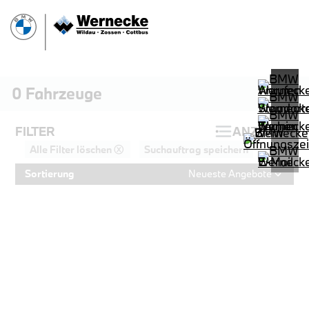
0
Fahrzeuge
FILTER
ANZEIGEN
Alle Filter löschen ⓧ
Suchauftrag speichern
Sortierung
Neueste Angebote