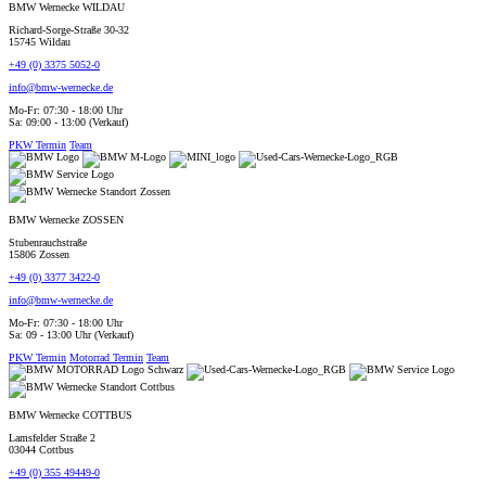
BMW Wernecke WILDAU
Richard-Sorge-Straße 30-32
15745 Wildau
+49 (0) 3375 5052-0
info@bmw-wernecke.de
Mo-Fr: 07:30 - 18:00 Uhr
Sa: 09:00 - 13:00 (Verkauf)
PKW Termin
Team
BMW Wernecke ZOSSEN
Stubenrauchstraße
15806 Zossen
+49 (0) 3377 3422-0
info@bmw-wernecke.de
Mo-Fr: 07:30 - 18:00 Uhr
Sa: 09 - 13:00 Uhr (Verkauf)
PKW Termin
Motorrad Termin
Team
BMW Wernecke COTTBUS
Lamsfelder Straße 2
03044 Cottbus
+49 (0) 355 49449-0