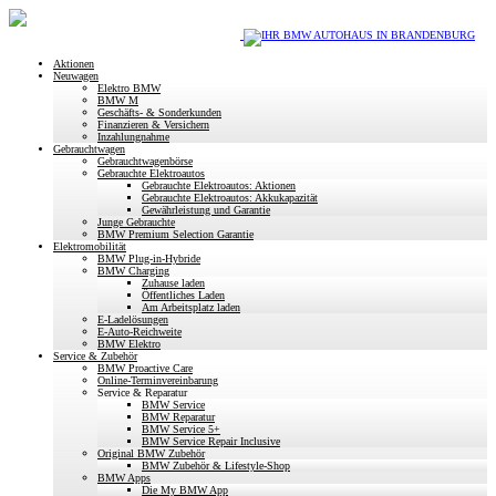
Aktionen
Neuwagen
Elektro BMW
BMW M
Geschäfts- & Sonderkunden
Finanzieren & Versichern
Inzahlungnahme
Gebrauchtwagen
Gebrauchtwagenbörse
Gebrauchte Elektroautos
Gebrauchte Elektroautos: Aktionen
Gebrauchte Elektroautos: Akkukapazität
Gewährleistung und Garantie
Junge Gebrauchte
BMW Premium Selection Garantie
Elektromobilität
BMW Plug-in-Hybride
BMW Charging
Zuhause laden
Öffentliches Laden
Am Arbeitsplatz laden
E-Ladelösungen
E-Auto-Reichweite
BMW Elektro
Service & Zubehör
BMW Proactive Care
Online-Terminvereinbarung
Service & Reparatur
BMW Service
BMW Reparatur
BMW Service 5+
BMW Service Repair Inclusive
Original BMW Zubehör
BMW Zubehör & Lifestyle-Shop
BMW Apps
Die My BMW App