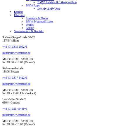
BMW Zubehör & Lifestyle-Shop
BMW Apps
Die My BMW App
Karriere
Über uns
Standorte & Teams
BMW Motorradfilialen
Events
Galerie
Servicetermin & Kontakt
Richard-Sorge-Straße 30-32
15745 Wildau
+49 (0) 3375 5052-0
info@bmw-wernecke.de
Mo-Fr: 07:30 - 18:00 Uhr
Sa: 09:00 - 13:00 (Verkauf)
Stubenrauchstraße
15806 Zossen
+49 (0) 3377 3422-0
info@bmw-wernecke.de
Mo-Fr: 07:30 - 18:00 Uhr
Sa: 09 - 13:00 Uhr (Verkauf)
Lamsfelder Straße 2
03044 Cottbus
+49 (0) 355 49449-0
info@bmw-wernecke.de
Mo-Fr: 07:30 - 18:00 Uhr
Sa: 09:00 - 13:00 (Verkauf)