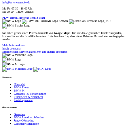
info@bmw-wernecke.de
Mo-Fr: 07:30 - 18:00 Uhr
Sa: 09:00 - 13:00 (Verkauf)
PKW Termin
Motorrad Termin
Team
Sie sehen gerade einen Platzhalterinhalt von
Google Maps
. Um auf den eigentlichen Inhalt zuzugreifen,
klicken Sie auf die Schaltfläche unten. Bitte beachten Sie, dass dabei Daten an Drittanbieter weitergegeben
werden.
Mehr Informationen
Inhalt entsperren
Erforderlichen Service akzeptieren und Inhalte entsperren
Neuwagen
Übersicht
BMW Elektro
BMW M
Geschäfts- & Sonderkunden
Finanzieren & Versichern
Inzahlungnahme
Gebrauchtwagen
Garantien
BMW Premium Selection
Junge Gebrauchte
Gebrauchtwagenbörse