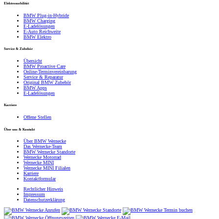
Elektromobilität
BMW Plug-in-Hybride
BMW Charging
E-Ladelösungen
E-Auto Reichweite
BMW Elektro
Service & Zubehör
Übersicht
BMW Proactive Care
Online-Terminvereinbarung
Service & Reparatur
Original BMW Zubehör
BMW Apps
E-Ladelösungen
Karriere
Offene Stellen
Über uns & Kontakt
Über BMW Wernecke
Das Wernecke-Team
BMW Wernecke Standorte
Wernecke Motorrad
Wernecke MINI
Wernecke MINI Filialen
Karriere
Kontaktformular
Rechtlicher Hinweis
Impressum
Datenschutzerklärung