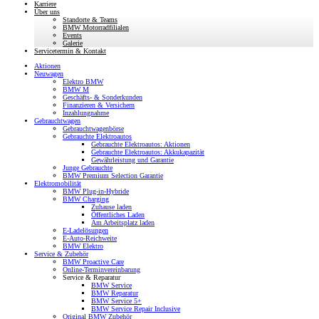
Karriere
Über uns
Standorte & Teams
BMW Motorradfilialen
Events
Galerie
Servicetermin & Kontakt
Aktionen
Neuwagen
Elektro BMW
BMW M
Geschäfts- & Sonderkunden
Finanzieren & Versichern
Inzahlungnahme
Gebrauchtwagen
Gebrauchtwagenbörse
Gebrauchte Elektroautos
Gebrauchte Elektroautos: Aktionen
Gebrauchte Elektroautos: Akkukapazität
Gewährleistung und Garantie
Junge Gebrauchte
BMW Premium Selection Garantie
Elektromobilität
BMW Plug-in-Hybride
BMW Charging
Zuhause laden
Öffentliches Laden
Am Arbeitsplatz laden
E-Ladelösungen
E-Auto-Reichweite
BMW Elektro
Service & Zubehör
BMW Proactive Care
Online-Terminvereinbarung
Service & Reparatur
BMW Service
BMW Reparatur
BMW Service 5+
BMW Service Repair Inclusive
Original BMW Zubehör