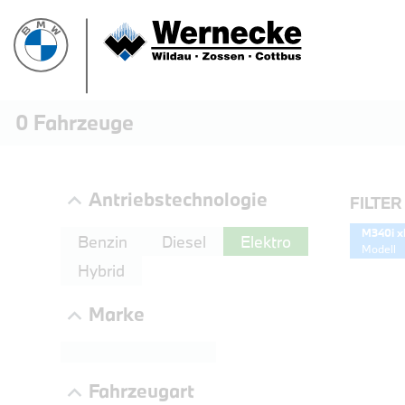
0
Fahrzeuge
Antriebstechnologie
FILTER
M340i x
Benzin
Diesel
Elektro
Modell
Hybrid
Marke
PROBEF
Fahrzeugart
BMW 3