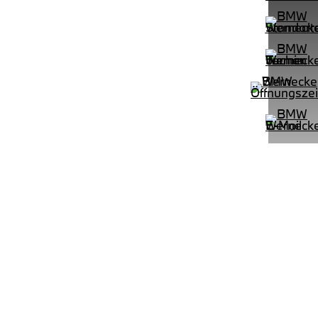
PROBEFAHRT
e M Sportpaket HiFi DAB LED Shz
BMW 320d Touring M Sportpaket 
LEISTUNG
KILOMETER
kW ( PS)
km
€
8,4% reduziert
UPE: €
542,00 €
mtl. Leasingrate.