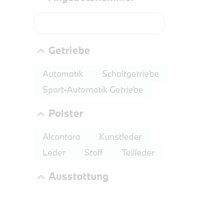
Getriebe
Automatik
Schaltgetriebe
Sport-Automatik Getriebe
Polster
PROBEF
BMW 2
Alcantara
Kunstleder
LEISTUN
Leder
Stoff
Teilleder
kW ( PS)
Ausstattung
€
8,4% re
UPE: €