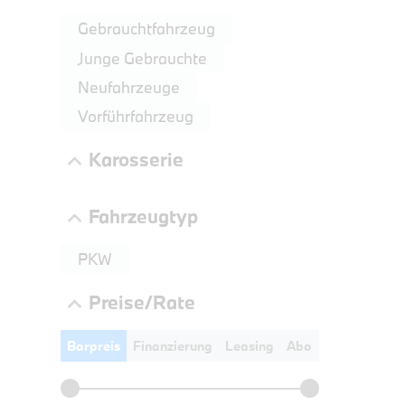
LEISTUN
Gebrauchtfahrzeug
kW ( PS)
Junge Gebrauchte
€
Neufahrzeuge
8,4% re
UPE: €
Vorführfahrzeug
Karosserie
Fahrzeugtyp
PKW
Preise/Rate
Barpreis
Finanzierung
Leasing
Abo