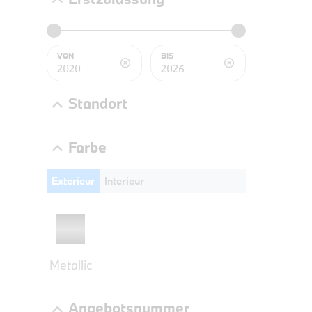
BMW 3
LEISTUN
kW ( PS)
VON
BIS
€
8,4% re
Standort
UPE: €
Farbe
Exterieur
Interieur
NEFZ: Kraf
(komb./inn
CO2-Emissi
;ii WLTP: 
l/100km; 
g/km; Lei
Metallic
3996 cm³; K
Angebotsnummer