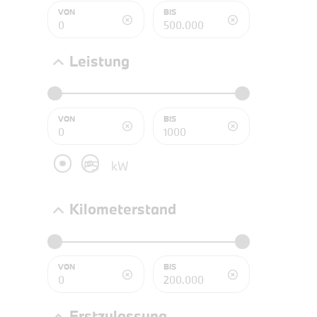
NEFZ: Kraf
VON
BIS
(komb./inn
CO2-Emissi
;ii WLTP: 
Leistung
l/100km; 
g/km; Lei
3996 cm³; K
VON
BIS
PS
kW
Kilometerstand
VON
BIS
PROBEF
Erstzulassung