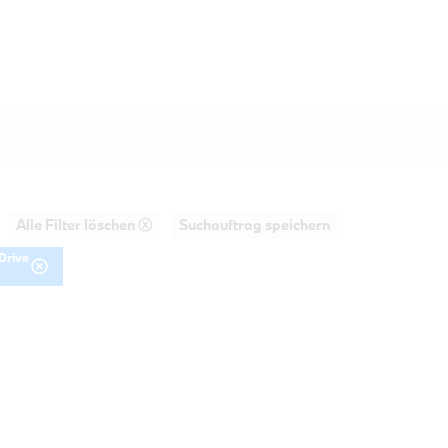
Alle Filter löschen ⓧ
Suchauftrag speichern
Drive
AHRT
20d Touring M Sportpaket HiFi DAB LE