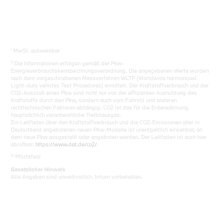
i
MwSt. ausweisbar
ii
Die Informationen erfolgen gemäß der Pkw-
Energieverbrauchskennzeichnungsverordnung. Die angegebenen Werte wurden
nach dem vorgeschriebenen Messverfahren WLTP (Worldwide harmonised
Light-duty vehicles Test Procedures) ermittelt. Der Kraftstoffverbrauch und der
CO2-Ausstoß eines Pkw sind nicht nur von der effizienten Ausnutzung des
Kraftstoffs durch den Pkw, sondern auch vom Fahrstil und anderen
nichttechnischen Faktoren abhängig. CO2 ist das für die Erderwärmung
hauptsächlich verantwortliche Treibhausgas.
Ein Leitfaden über den Kraftstoffverbrauch und die CO2-Emissionen aller in
Deutschland angebotenen neuen Pkw-Modelle ist unentgeltlich einsehbar, an
dem neue Pkw ausgestellt oder angeboten werden. Der Leitfaden ist auch hier
abrufbar:
https://www.dat.de/co2/
.
iii
Pflichtfeld
Gesetzlicher Hinweis
Alle Angaben sind unverbindlich. Irrtum vorbehalten.