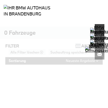
0
Fahrzeuge
FILTER
ANZEIGEN
Alle Filter löschen ⓧ
Suchauftrag speichern
Sortierung
Neueste Angebote
PROBEFAHRT
BMW 318i Limousine
LEISTUNG
KILOMETER
kW ( PS)
km