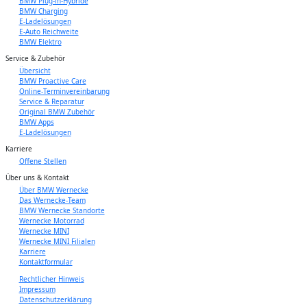
BMW Plug-in-Hybride
BMW Charging
E-Ladelösungen
E-Auto Reichweite
BMW Elektro
Service & Zubehör
Übersicht
BMW Proactive Care
Online-Terminvereinbarung
Service & Reparatur
Original BMW Zubehör
BMW Apps
E-Ladelösungen
Karriere
Offene Stellen
Über uns & Kontakt
Über BMW Wernecke
Das Wernecke-Team
BMW Wernecke Standorte
Wernecke Motorrad
Wernecke MINI
Wernecke MINI Filialen
Karriere
Kontaktformular
Rechtlicher Hinweis
Impressum
Datenschutzerklärung