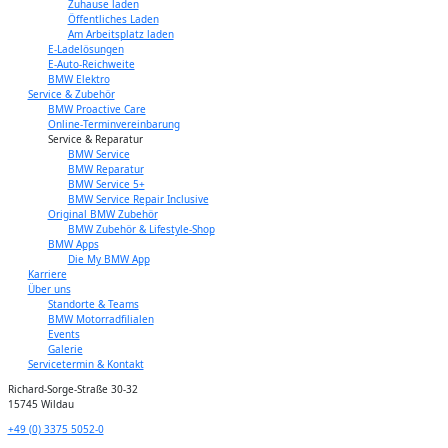
Zuhause laden
Öffentliches Laden
Am Arbeitsplatz laden
E-Ladelösungen
E-Auto-Reichweite
BMW Elektro
Service & Zubehör
BMW Proactive Care
Online-Terminvereinbarung
Service & Reparatur
BMW Service
BMW Reparatur
BMW Service 5+
BMW Service Repair Inclusive
Original BMW Zubehör
BMW Zubehör & Lifestyle-Shop
BMW Apps
Die My BMW App
Karriere
Über uns
Standorte & Teams
BMW Motorradfilialen
Events
Galerie
Servicetermin & Kontakt
Richard-Sorge-Straße 30-32
15745 Wildau
+49 (0) 3375 5052-0