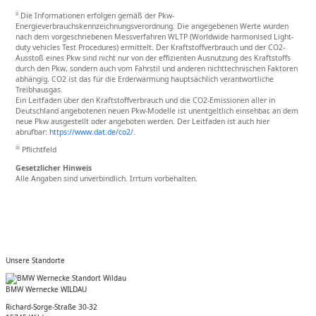
ii
Die Informationen erfolgen gemäß der Pkw-
Energieverbrauchskennzeichnungsverordnung. Die angegebenen Werte wurden
nach dem vorgeschriebenen Messverfahren WLTP (Worldwide harmonised Light-
duty vehicles Test Procedures) ermittelt. Der Kraftstoffverbrauch und der CO2-
Ausstoß eines Pkw sind nicht nur von der effizienten Ausnutzung des Kraftstoffs
durch den Pkw, sondern auch vom Fahrstil und anderen nichttechnischen Faktoren
abhängig. CO2 ist das für die Erderwärmung hauptsächlich verantwortliche
Treibhausgas.
Ein Leitfaden über den Kraftstoffverbrauch und die CO2-Emissionen aller in
Deutschland angebotenen neuen Pkw-Modelle ist unentgeltlich einsehbar, an dem
neue Pkw ausgestellt oder angeboten werden. Der Leitfaden ist auch hier
abrufbar:
https://www.dat.de/co2/
.
iii
Pflichtfeld
Gesetzlicher Hinweis
Alle Angaben sind unverbindlich. Irrtum vorbehalten.
Unsere Standorte
BMW Wernecke WILDAU
Richard-Sorge-Straße 30-32