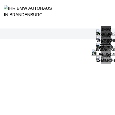
PROBEFAHRT
BMW 420d xDrive Gran Coupé
LEISTUNG
KILOMETER
kW ( PS)
km
€
8,4% reduziert
UPE: €