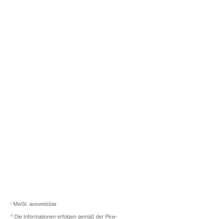
Fahrzeugberater finden
Sie das richtige Auto.
Los gehts
i
MwSt. ausweisbar
ii
Die Informationen erfolgen gemäß der Pkw-