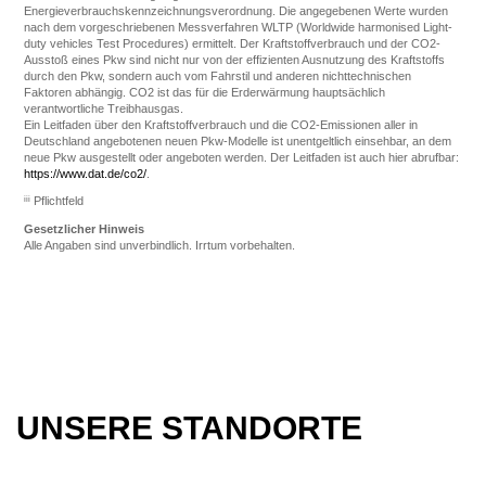
Energieverbrauchskennzeichnungsverordnung. Die angegebenen Werte wurden
nach dem vorgeschriebenen Messverfahren WLTP (Worldwide harmonised Light-
duty vehicles Test Procedures) ermittelt. Der Kraftstoffverbrauch und der CO2-
Ausstoß eines Pkw sind nicht nur von der effizienten Ausnutzung des Kraftstoffs
durch den Pkw, sondern auch vom Fahrstil und anderen nichttechnischen
Faktoren abhängig. CO2 ist das für die Erderwärmung hauptsächlich
verantwortliche Treibhausgas.
Ein Leitfaden über den Kraftstoffverbrauch und die CO2-Emissionen aller in
Deutschland angebotenen neuen Pkw-Modelle ist unentgeltlich einsehbar, an dem
neue Pkw ausgestellt oder angeboten werden. Der Leitfaden ist auch hier abrufbar:
https://www.dat.de/co2/
.
iii
Pflichtfeld
Gesetzlicher Hinweis
Alle Angaben sind unverbindlich. Irrtum vorbehalten.
UNSERE STANDORTE