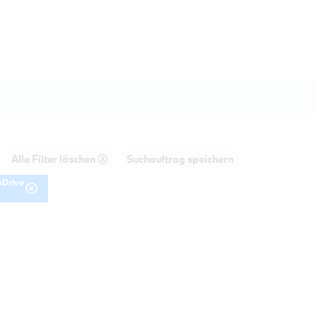
Alle Filter löschen ⓧ
Suchauftrag speichern
xDrive