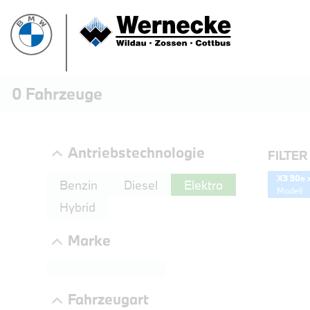
0
Fahrzeuge
Antriebstechnologie
FILTER
X3 30e 
Benzin
Diesel
Elektro
Modell
Hybrid
Marke
Fahrzeugart