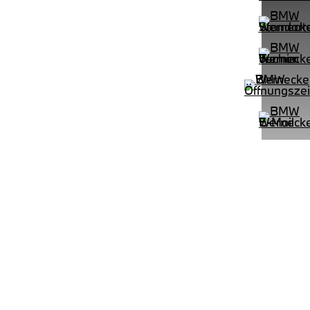
PROBEFAHRT
mpomat Shz
AB LED Komfortzg. Parkassistent
BMW 318d Limousine DAB LED Ko
LEISTUNG
KILOMETER
kW ( PS)
km
€
8,4% reduziert
UPE: €
542,00 €
mtl. Leasingrate.