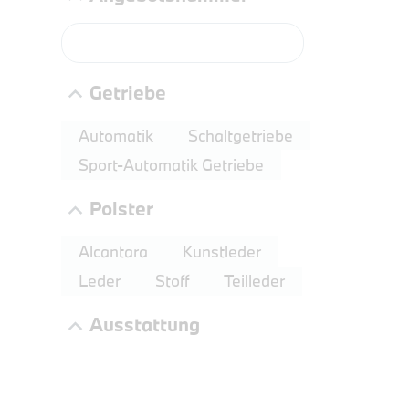
PROBEF
BMW 2
LEISTUN
Getriebe
kW ( PS)
€
Automatik
Schaltgetriebe
8,4% re
Sport-Automatik Getriebe
UPE: €
Polster
Alcantara
Kunstleder
NEFZ: Kraf
Leder
Stoff
Teilleder
(komb./inn
CO2-Emissi
Ausstattung
;ii WLTP: 
l/100km; 
g/km; Lei
3996 cm³; K