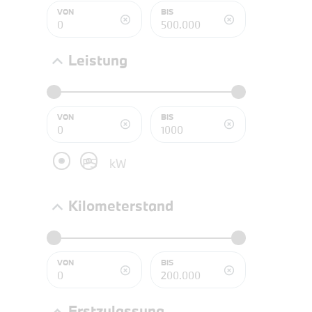
NEFZ: Kraf
VON
BIS
(komb./inn
CO2-Emissi
;ii WLTP: 
Leistung
l/100km; 
g/km; Lei
3996 cm³; K
VON
BIS
PS
kW
Kilometerstand
VON
BIS
PROBEF
Erstzulassung