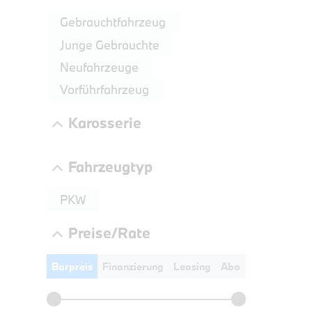
Gebrauchtfahrzeug
Junge Gebrauchte
Neufahrzeuge
Vorführfahrzeug
Karosserie
PROBEF
BMW 3
Fahrzeugtyp
LEISTUN
kW ( PS)
PKW
€
8,4% re
Preise/Rate
UPE: €
Barpreis
Finanzierung
Leasing
Abo