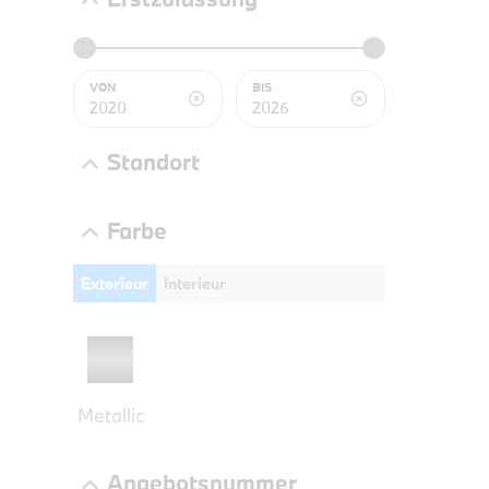
BMW 2
LEISTUN
kW ( PS)
VON
BIS
€
8,4% re
Standort
UPE: €
Farbe
Exterieur
Interieur
NEFZ: Kraf
(komb./inn
CO2-Emissi
;ii WLTP: 
l/100km; 
g/km; Lei
Metallic
3996 cm³; K
Angebotsnummer