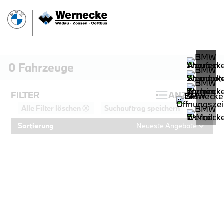
0
Fahrzeuge
FILTER
ANZEIGEN
Alle Filter löschen ⓧ
Suchauftrag speichern
Sortierung
Neueste Angebote
PROBEFAHRT
BMW 320d Touring M Sportpaket HiF
LEISTUNG
KILOMETER
kW ( PS)
km