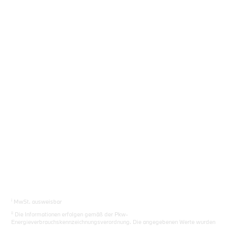
Sie das richtige Auto.
Los gehts
i
MwSt. ausweisbar
ii
Die Informationen erfolgen gemäß der Pkw-
Energieverbrauchskennzeichnungsverordnung. Die angegebenen Werte wurden