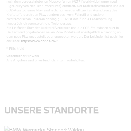
nach dem vorgeschriebenen Messverfahren WLTP (Worldwide harmonised
Light-duty vehicles Test Procedures) ermittelt. Der Kraftstoffverbrauch und der
CO2-Ausstoß eines Pkw sind nicht nur von der effizienten Ausnutzung des
Kraftstoffs durch den Pkw, sondern auch vom Fahrstil und anderen
nichttechnischen Faktoren abhängig. CO2 ist das für die Erderwärmung
hauptsächlich verantwortliche Treibhausgas.
Ein Leitfaden über den Kraftstoffverbrauch und die CO2-Emissionen aller in
Deutschland angebotenen neuen Pkw-Modelle ist unentgeltlich einsehbar, an
dem neue Pkw ausgestellt oder angeboten werden. Der Leitfaden ist auch hier
abrufbar:
https://www.dat.de/co2/
.
iii
Pflichtfeld
Gesetzlicher Hinweis
Alle Angaben sind unverbindlich. Irrtum vorbehalten.
UNSERE STANDORTE