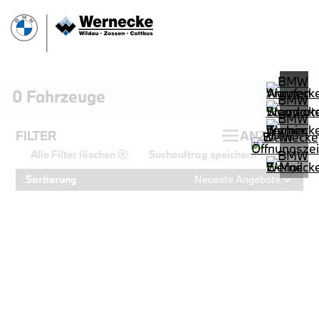
0
Fahrzeuge
FILTER
ANZEIGEN
Alle Filter löschen ⓧ
Suchauftrag speichern
Sortierung
Neueste Angebote
PROBEFAHRT
BMW 318i Limousine HiFi DAB Komfo
LEISTUNG
KILOMETER
kW ( PS)
km