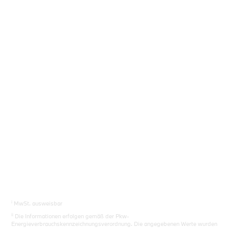
Sie das richtige Auto.
Los gehts
i
MwSt. ausweisbar
ii
Die Informationen erfolgen gemäß der Pkw-
Energieverbrauchskennzeichnungsverordnung. Die angegebenen Werte wurden