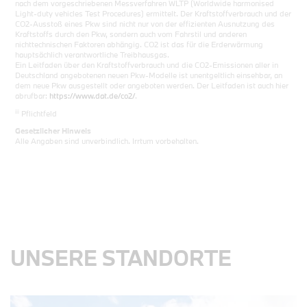
nach dem vorgeschriebenen Messverfahren WLTP (Worldwide harmonised
Light-duty vehicles Test Procedures) ermittelt. Der Kraftstoffverbrauch und der
CO2-Ausstoß eines Pkw sind nicht nur von der effizienten Ausnutzung des
Kraftstoffs durch den Pkw, sondern auch vom Fahrstil und anderen
nichttechnischen Faktoren abhängig. CO2 ist das für die Erderwärmung
hauptsächlich verantwortliche Treibhausgas.
Ein Leitfaden über den Kraftstoffverbrauch und die CO2-Emissionen aller in
Deutschland angebotenen neuen Pkw-Modelle ist unentgeltlich einsehbar, an
dem neue Pkw ausgestellt oder angeboten werden. Der Leitfaden ist auch hier
abrufbar:
https://www.dat.de/co2/
.
iii
Pflichtfeld
Gesetzlicher Hinweis
Alle Angaben sind unverbindlich. Irrtum vorbehalten.
UNSERE STANDORTE