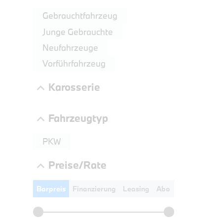
LEISTUN
Gebrauchtfahrzeug
kW ( PS)
Junge Gebrauchte
€
Neufahrzeuge
8,4% re
UPE: €
Vorführfahrzeug
Karosserie
Fahrzeugtyp
PKW
Preise/Rate
Barpreis
Finanzierung
Leasing
Abo