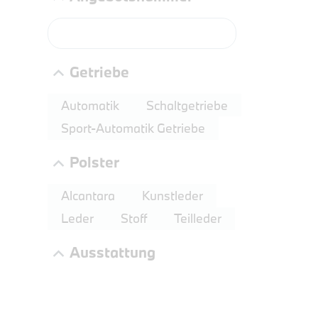
PROBEF
BMW 3
LEISTUN
Getriebe
kW ( PS)
€
Automatik
Schaltgetriebe
8,4% re
Sport-Automatik Getriebe
UPE: €
Polster
Alcantara
Kunstleder
NEFZ: Kraf
Leder
Stoff
Teilleder
(komb./inn
CO2-Emissi
Ausstattung
;ii WLTP: 
l/100km; 
g/km; Lei
3996 cm³; K