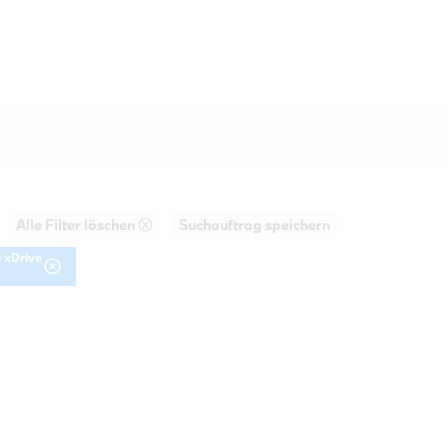
Alle Filter löschen ⓧ
Suchauftrag speichern
 xDrive
AHRT
20i Touring M Sportpaket DAB LED Sta