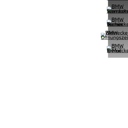
PROBEFAHRT
 M Sportpaket HiFi DAB LED Shz
BMW 320i Limousine M Sportpake
LEISTUNG
KILOMETER
kW ( PS)
km
€
8,4% reduziert
UPE: €
542,00 €
mtl. Leasingrate.