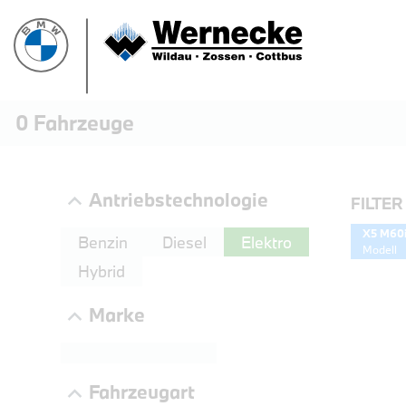
0
Fahrzeuge
Antriebstechnologie
FILTER
X5 M60i
Benzin
Diesel
Elektro
Modell
Hybrid
Marke
PROBEF
Fahrzeugart
BMW 3