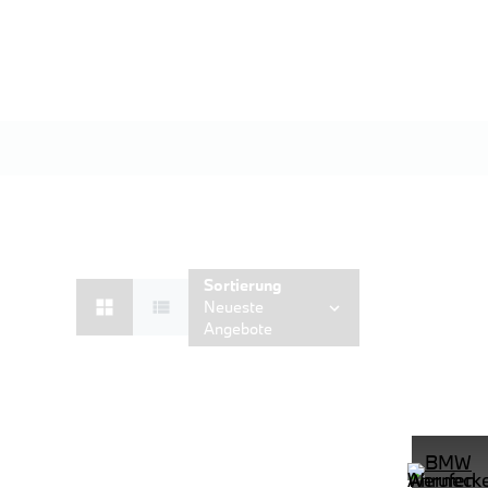
Sortierung
Neueste
Angebote
ndhzg. Shz