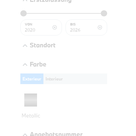
BMW 3
LEISTUN
kW ( PS)
VON
BIS
€
8,4% re
Standort
UPE: €
Farbe
Exterieur
Interieur
NEFZ: Kraf
(komb./inn
CO2-Emissi
;ii WLTP: 
l/100km; 
g/km; Lei
Metallic
3996 cm³; K
Angebotsnummer