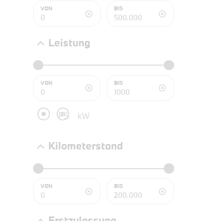
NEFZ: Kraf
VON
BIS
(komb./inn
CO2-Emissi
;ii WLTP: 
Leistung
l/100km; 
g/km; Lei
3996 cm³; K
VON
BIS
PS
kW
Kilometerstand
VON
BIS
PROBEF
Erstzulassung