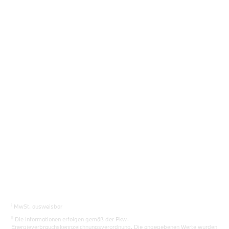
Sie das richtige Auto.
Los gehts
i
MwSt. ausweisbar
ii
Die Informationen erfolgen gemäß der Pkw-
Energieverbrauchskennzeichnungsverordnung. Die angegebenen Werte wurden