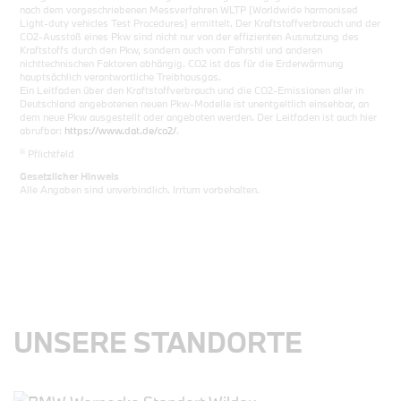
nach dem vorgeschriebenen Messverfahren WLTP (Worldwide harmonised
Light-duty vehicles Test Procedures) ermittelt. Der Kraftstoffverbrauch und der
CO2-Ausstoß eines Pkw sind nicht nur von der effizienten Ausnutzung des
Kraftstoffs durch den Pkw, sondern auch vom Fahrstil und anderen
nichttechnischen Faktoren abhängig. CO2 ist das für die Erderwärmung
hauptsächlich verantwortliche Treibhausgas.
Ein Leitfaden über den Kraftstoffverbrauch und die CO2-Emissionen aller in
Deutschland angebotenen neuen Pkw-Modelle ist unentgeltlich einsehbar, an
dem neue Pkw ausgestellt oder angeboten werden. Der Leitfaden ist auch hier
abrufbar:
https://www.dat.de/co2/
.
iii
Pflichtfeld
Gesetzlicher Hinweis
Alle Angaben sind unverbindlich. Irrtum vorbehalten.
UNSERE STANDORTE