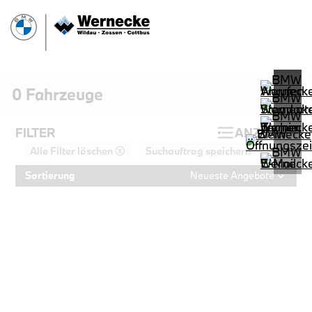
0
Fahrzeuge
FILTER
ANZEIGEN
Alle Filter löschen ⓧ
Suchauftrag speichern
Sortierung
Neueste Angebote