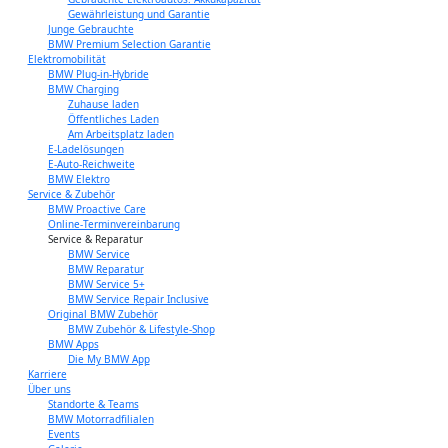
Gewährleistung und Garantie
Junge Gebrauchte
BMW Premium Selection Garantie
Elektromobilität
BMW Plug-in-Hybride
BMW Charging
Zuhause laden
Öffentliches Laden
Am Arbeitsplatz laden
E-Ladelösungen
E-Auto-Reichweite
BMW Elektro
Service & Zubehör
BMW Proactive Care
Online-Terminvereinbarung
Service & Reparatur
BMW Service
BMW Reparatur
BMW Service 5+
BMW Service Repair Inclusive
Original BMW Zubehör
BMW Zubehör & Lifestyle-Shop
BMW Apps
Die My BMW App
Karriere
Über uns
Standorte & Teams
BMW Motorradfilialen
Events