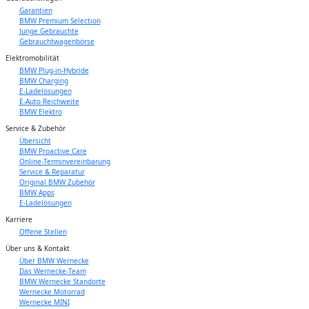
Garantien
BMW Premium Selection
Junge Gebrauchte
Gebrauchtwagenbörse
Elektromobilität
BMW Plug-in-Hybride
BMW Charging
E-Ladelösungen
E-Auto Reichweite
BMW Elektro
Service & Zubehör
Übersicht
BMW Proactive Care
Online-Terminvereinbarung
Service & Reparatur
Original BMW Zubehör
BMW Apps
E-Ladelösungen
Karriere
Offene Stellen
Über uns & Kontakt
Über BMW Wernecke
Das Wernecke-Team
BMW Wernecke Standorte
Wernecke Motorrad
Wernecke MINI