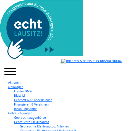
Aktionen
Neuwagen
Elektro BMW
BMW M
Geschäfts- & Sonderkunden
Finanzieren & Versichern
Inzahlungnahme
Gebrauchtwagen
Gebrauchtwagenbörse
Gebrauchte Elektroautos
Gebrauchte Elektroautos: Aktionen
Gebrauchte Elektroautos: Akkukapazität