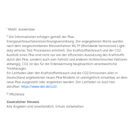
i
MwSt. ausweisbar
ii
Die Informationen erfolgen gemäß der Pkw-
Energieverbrauchskennzeichnungsverordnung. Die angegebenen Werte wurden
nach dem vorgeschriebenen Messverfahren WLTP (Worldwide harmonised Light-
duty vehicles Test Procedures) ermittelt. Der Kraftstoffverbrauch und der CO2-
Ausstoß eines Pkw sind nicht nur von der effizienten Ausnutzung des Kraftstoffs
durch den Pkw, sondern auch vom Fahrstil und anderen nichttechnischen Faktoren
abhängig. CO2 ist das für die Erderwärmung hauptsächlich verantwortliche
Treibhausgas.
Ein Leitfaden über den Kraftstoffverbrauch und die CO2-Emissionen aller in
Deutschland angebotenen neuen Pkw-Modelle ist unentgeltlich einsehbar, an dem
neue Pkw ausgestellt oder angeboten werden. Der Leitfaden ist auch hier
abrufbar:
https://www.dat.de/co2/
.
iii
Pflichtfeld
Gesetzlicher Hinweis
Alle Angaben sind unverbindlich. Irrtum vorbehalten.