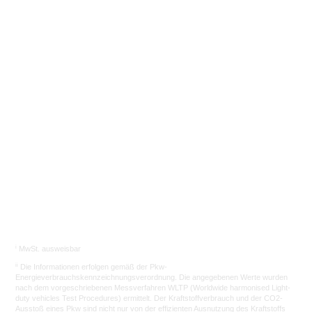
Los gehts
i
MwSt. ausweisbar
ii
Die Informationen erfolgen gemäß der Pkw-
Energieverbrauchskennzeichnungsverordnung. Die angegebenen Werte wurden
nach dem vorgeschriebenen Messverfahren WLTP (Worldwide harmonised Light-
duty vehicles Test Procedures) ermittelt. Der Kraftstoffverbrauch und der CO2-
Ausstoß eines Pkw sind nicht nur von der effizienten Ausnutzung des Kraftstoffs