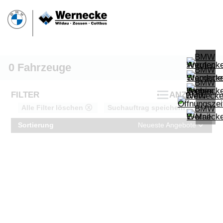
0
Fahrzeuge
FILTER
ANZEIGEN
Alle Filter löschen ⓧ
Suchauftrag speichern
Sortierung
Neueste Angebote
PROBEFAHRT
BMW 320d Touring M Sportpaket HiF
LEISTUNG
KILOMETER
kW ( PS)
km