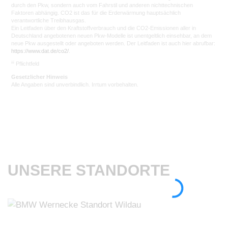
durch den Pkw, sondern auch vom Fahrstil und anderen nichttechnischen
Faktoren abhängig. CO2 ist das für die Erderwärmung hauptsächlich
verantwortliche Treibhausgas.
Ein Leitfaden über den Kraftstoffverbrauch und die CO2-Emissionen aller in
Deutschland angebotenen neuen Pkw-Modelle ist unentgeltlich einsehbar, an dem
neue Pkw ausgestellt oder angeboten werden. Der Leitfaden ist auch hier abrufbar:
https://www.dat.de/co2/
.
iii
Pflichtfeld
Gesetzlicher Hinweis
Alle Angaben sind unverbindlich. Irrtum vorbehalten.
UNSERE STANDORTE