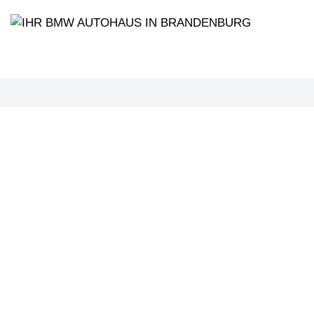
PROBEF
BMW 3
LEISTUN
kW ( PS)
€
8,4% red