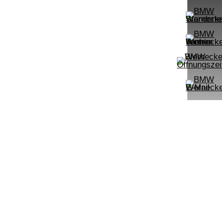
UPE: €
542,00 €
mtl. Leasingrate.
NEFZ: Kraftstoffverbr.
00km;
(komb./innerorts/außerorts): // l/100km;
lasse:
CO2-Emission (komb.): ; Effizienzklasse:
.):
;ii WLTP: Kraftstoffverbrauch (komb.):
rt:
l/100km; CO2-Emissionen kombiniert:
m:
g/km; Leistung: KW ( PS); Hubraum:
3996 cm³; Kraftstoff: ; ii
PROBEFAHRT
mpomat Shz
AB LED Komfortzg. Parkassistent
BMW 318d Limousine DAB LED Ko
LEISTUNG
KILOMETER
kW ( PS)
km