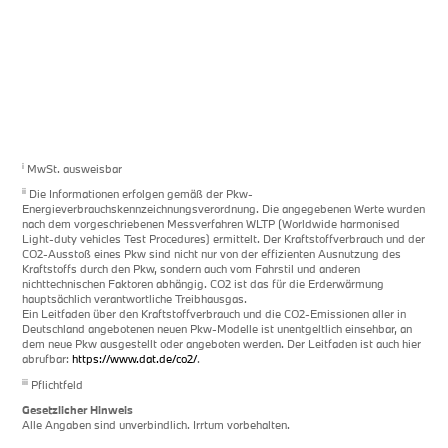
i
MwSt. ausweisbar
ii
Die Informationen erfolgen gemäß der Pkw-
Energieverbrauchskennzeichnungsverordnung. Die angegebenen Werte wurden
nach dem vorgeschriebenen Messverfahren WLTP (Worldwide harmonised
Light-duty vehicles Test Procedures) ermittelt. Der Kraftstoffverbrauch und der
CO2-Ausstoß eines Pkw sind nicht nur von der effizienten Ausnutzung des
Kraftstoffs durch den Pkw, sondern auch vom Fahrstil und anderen
nichttechnischen Faktoren abhängig. CO2 ist das für die Erderwärmung
hauptsächlich verantwortliche Treibhausgas.
Ein Leitfaden über den Kraftstoffverbrauch und die CO2-Emissionen aller in
Deutschland angebotenen neuen Pkw-Modelle ist unentgeltlich einsehbar, an
dem neue Pkw ausgestellt oder angeboten werden. Der Leitfaden ist auch hier
abrufbar:
https://www.dat.de/co2/
.
iii
Pflichtfeld
Gesetzlicher Hinweis
Alle Angaben sind unverbindlich. Irrtum vorbehalten.