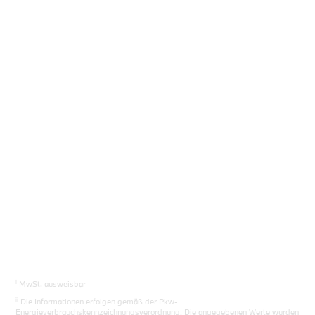
Sie das richtige Auto.
Los gehts
i
MwSt. ausweisbar
ii
Die Informationen erfolgen gemäß der Pkw-
Energieverbrauchskennzeichnungsverordnung. Die angegebenen Werte wurden