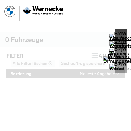
0
Fahrzeuge
FILTER
ANZEIGEN
Alle Filter löschen ⓧ
Suchauftrag speichern
Sortierung
Neueste Angebote