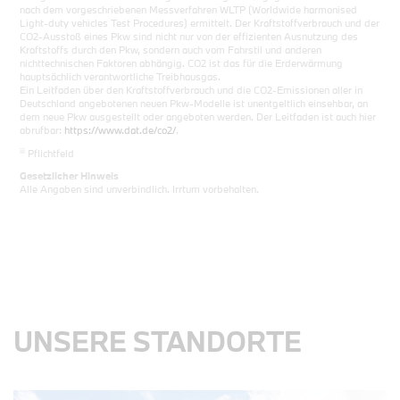
nach dem vorgeschriebenen Messverfahren WLTP (Worldwide harmonised
Light-duty vehicles Test Procedures) ermittelt. Der Kraftstoffverbrauch und der
CO2-Ausstoß eines Pkw sind nicht nur von der effizienten Ausnutzung des
Kraftstoffs durch den Pkw, sondern auch vom Fahrstil und anderen
nichttechnischen Faktoren abhängig. CO2 ist das für die Erderwärmung
hauptsächlich verantwortliche Treibhausgas.
Ein Leitfaden über den Kraftstoffverbrauch und die CO2-Emissionen aller in
Deutschland angebotenen neuen Pkw-Modelle ist unentgeltlich einsehbar, an
dem neue Pkw ausgestellt oder angeboten werden. Der Leitfaden ist auch hier
abrufbar:
https://www.dat.de/co2/
.
iii
Pflichtfeld
Gesetzlicher Hinweis
Alle Angaben sind unverbindlich. Irrtum vorbehalten.
UNSERE STANDORTE