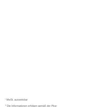
Fahrzeugberater finden
Sie das richtige Auto.
Los gehts
i
MwSt. ausweisbar
ii
Die Informationen erfolgen gemäß der Pkw-