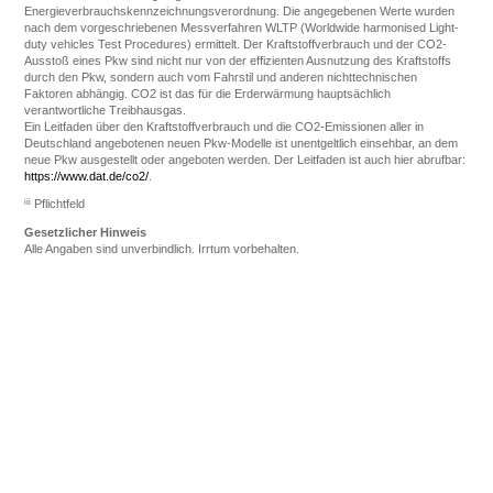
Energieverbrauchskennzeichnungsverordnung. Die angegebenen Werte wurden
nach dem vorgeschriebenen Messverfahren WLTP (Worldwide harmonised Light-
duty vehicles Test Procedures) ermittelt. Der Kraftstoffverbrauch und der CO2-
Ausstoß eines Pkw sind nicht nur von der effizienten Ausnutzung des Kraftstoffs
durch den Pkw, sondern auch vom Fahrstil und anderen nichttechnischen
Faktoren abhängig. CO2 ist das für die Erderwärmung hauptsächlich
verantwortliche Treibhausgas.
Ein Leitfaden über den Kraftstoffverbrauch und die CO2-Emissionen aller in
Deutschland angebotenen neuen Pkw-Modelle ist unentgeltlich einsehbar, an dem
neue Pkw ausgestellt oder angeboten werden. Der Leitfaden ist auch hier abrufbar:
https://www.dat.de/co2/
.
iii
Pflichtfeld
Gesetzlicher Hinweis
Alle Angaben sind unverbindlich. Irrtum vorbehalten.