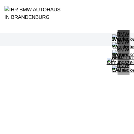
PROBEFAHRT
BMW iX xDrive40
LEISTUNG
KILOMETER
kW ( PS)
km
€
8,4% reduziert
UPE: €