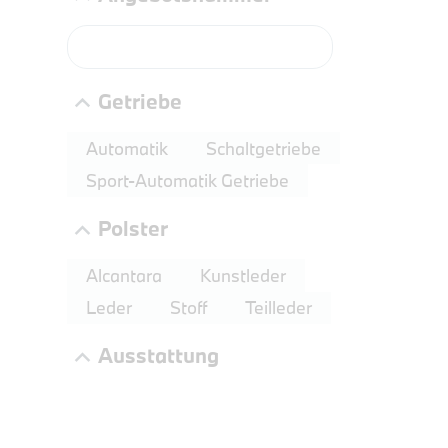
PROBEF
BMW 4
LEISTUN
Getriebe
kW ( PS)
€
Automatik
Schaltgetriebe
8,4% re
Sport-Automatik Getriebe
UPE: €
Polster
Alcantara
Kunstleder
NEFZ: Kraf
Leder
Stoff
Teilleder
(komb./inn
CO2-Emissi
Ausstattung
;ii WLTP: 
l/100km; 
g/km; Lei
3996 cm³; K