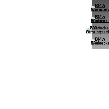
PROBEFAHRT
pé M Sportpaket HiFi DAB LED GSD
BMW 420d Gran Coupé M Sportpa
LEISTUNG
KILOMETER
kW ( PS)
km
€
8,4% reduziert
UPE: €
542,00 €
mtl. Leasingrate.