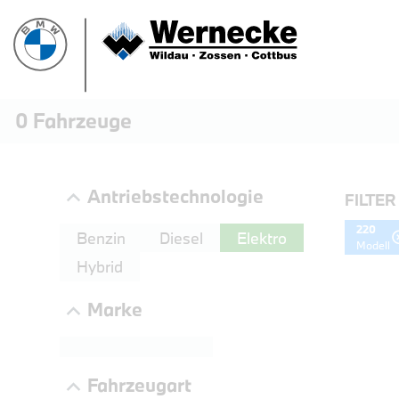
0
Fahrzeuge
Antriebstechnologie
FILTER
220
Benzin
Diesel
Elektro
Modell
Hybrid
Marke
Fahrzeugart