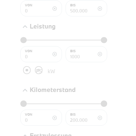
NEFZ: Kraf
VON
BIS
(komb./inn
CO2-Emissi
;ii WLTP: 
Leistung
l/100km; 
g/km; Lei
3996 cm³; K
VON
BIS
PS
kW
Kilometerstand
VON
BIS
PROBEF
Erstzulassung