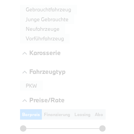
Gebrauchtfahrzeug
Junge Gebrauchte
Neufahrzeuge
Vorführfahrzeug
Karosserie
PROBEF
BMW 4
Fahrzeugtyp
LEISTUN
kW ( PS)
PKW
€
8,4% re
Preise/Rate
UPE: €
Barpreis
Finanzierung
Leasing
Abo