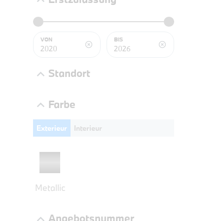
BMW 4
LEISTUN
kW ( PS)
VON
BIS
€
8,4% re
Standort
UPE: €
Farbe
Exterieur
Interieur
NEFZ: Kraf
(komb./inn
CO2-Emissi
;ii WLTP: 
l/100km; 
g/km; Lei
Metallic
3996 cm³; K
Angebotsnummer