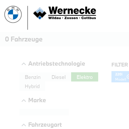
0
Fahrzeuge
Antriebstechnologie
FILTER
220i
Benzin
Diesel
Elektro
Modell
Hybrid
Marke
PROBEF
Fahrzeugart
BMW 3