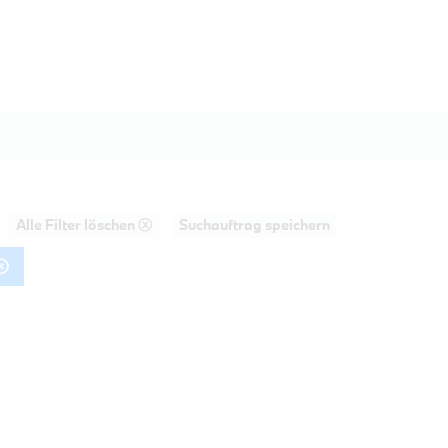
Alle Filter löschen ⓧ
Suchauftrag speichern
AHRT
20d Touring M Sportpaket HiFi DAB LE