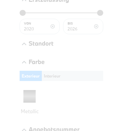
BMW 3
LEISTUN
kW ( PS)
VON
BIS
€
8,4% re
Standort
UPE: €
Farbe
Exterieur
Interieur
NEFZ: Kraf
(komb./inn
CO2-Emissi
;ii WLTP: 
l/100km; 
g/km; Lei
Metallic
3996 cm³; K
Angebotsnummer