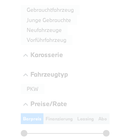
LEISTUN
Gebrauchtfahrzeug
kW ( PS)
Junge Gebrauchte
€
Neufahrzeuge
8,4% re
UPE: €
Vorführfahrzeug
Karosserie
Fahrzeugtyp
PKW
Preise/Rate
Barpreis
Finanzierung
Leasing
Abo