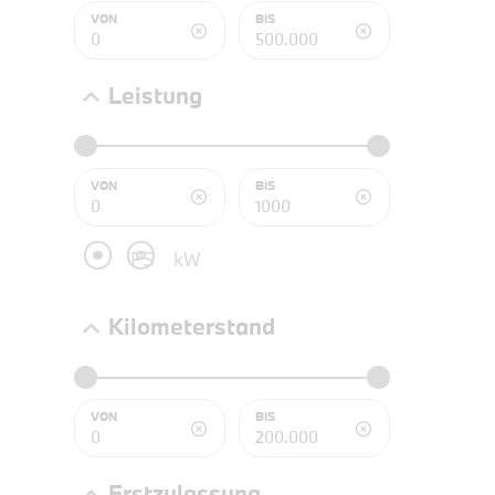
NEFZ: Kraf
VON
BIS
(komb./inn
CO2-Emissi
;ii WLTP: 
Leistung
l/100km; 
g/km; Lei
3996 cm³; K
VON
BIS
PS
kW
Kilometerstand
VON
BIS
PROBEF
Erstzulassung