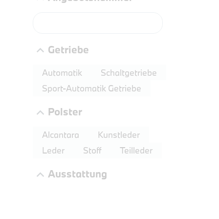
PROBEF
BMW 2
LEISTUN
Getriebe
kW ( PS)
€
Automatik
Schaltgetriebe
8,4% re
Sport-Automatik Getriebe
UPE: €
Polster
Alcantara
Kunstleder
NEFZ: Kraf
Leder
Stoff
Teilleder
(komb./inn
CO2-Emissi
Ausstattung
;ii WLTP: 
l/100km; 
g/km; Lei
3996 cm³; K