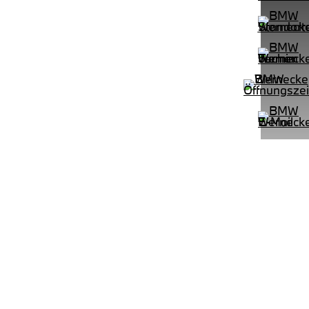
PROBEFAHRT
e M Sportpaket HiFi DAB LED Shz
BMW 320d Touring M Sportpaket 
LEISTUNG
KILOMETER
kW ( PS)
km
€
8,4% reduziert
UPE: €
542,00 €
mtl. Leasingrate.