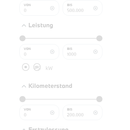
NEFZ: Kraf
VON
BIS
(komb./inn
CO2-Emissi
;ii WLTP: 
Leistung
l/100km; 
g/km; Lei
3996 cm³; K
VON
BIS
PS
kW
Kilometerstand
VON
BIS
PROBEF
Erstzulassung