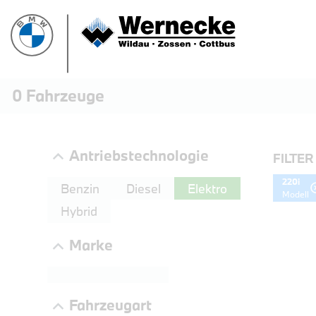
0
Fahrzeuge
Antriebstechnologie
FILTER
220i
Benzin
Diesel
Elektro
Modell
Hybrid
Marke
PROBEF
Fahrzeugart
BMW 3