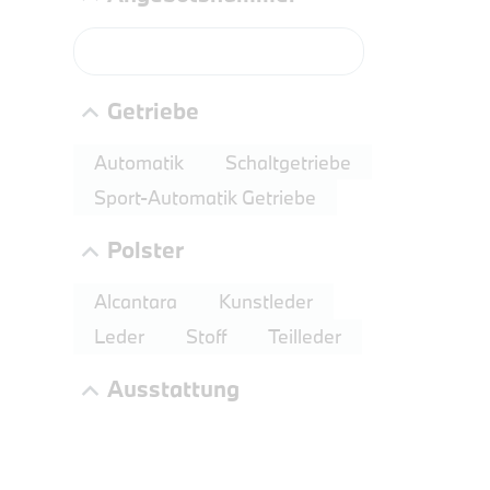
Getriebe
Automatik
Schaltgetriebe
Sport-Automatik Getriebe
Polster
PROBEF
BMW 2
Alcantara
Kunstleder
LEISTUN
Leder
Stoff
Teilleder
kW ( PS)
Ausstattung
€
8,4% re
UPE: €