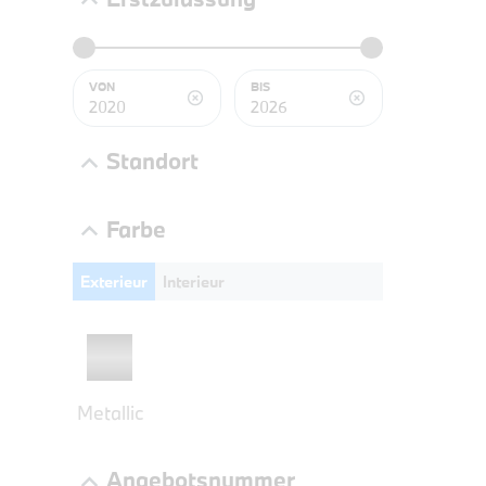
BMW 3
LEISTUN
kW ( PS)
VON
BIS
€
8,4% re
Standort
UPE: €
Farbe
Exterieur
Interieur
NEFZ: Kraf
(komb./inn
CO2-Emissi
;ii WLTP: 
l/100km; 
g/km; Lei
Metallic
3996 cm³; K
Angebotsnummer