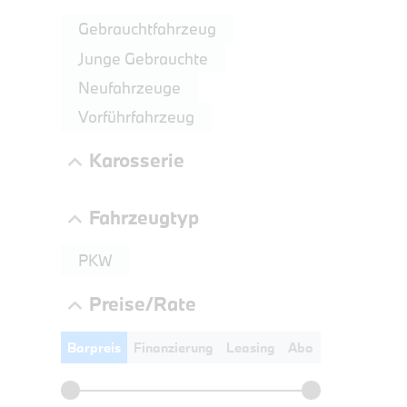
LEISTUN
Gebrauchtfahrzeug
kW ( PS)
Junge Gebrauchte
€
Neufahrzeuge
8,4% re
UPE: €
Vorführfahrzeug
Karosserie
Fahrzeugtyp
PKW
Preise/Rate
Barpreis
Finanzierung
Leasing
Abo