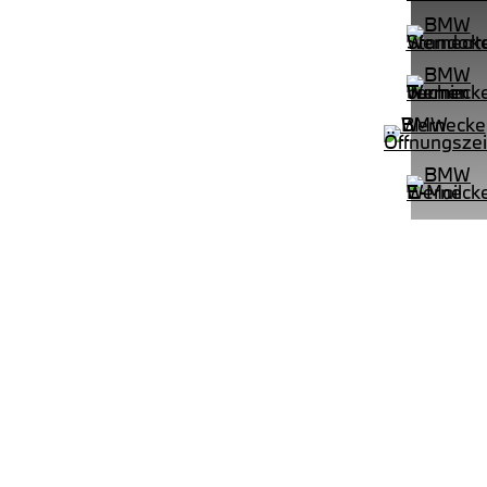
PROBEFAHRT
e M Sportpaket HiFi DAB LED Shz
BMW 320d Touring M Sportpaket 
LEISTUNG
KILOMETER
kW ( PS)
km
€
8,4% reduziert
UPE: €
542,00 €
mtl. Leasingrate.