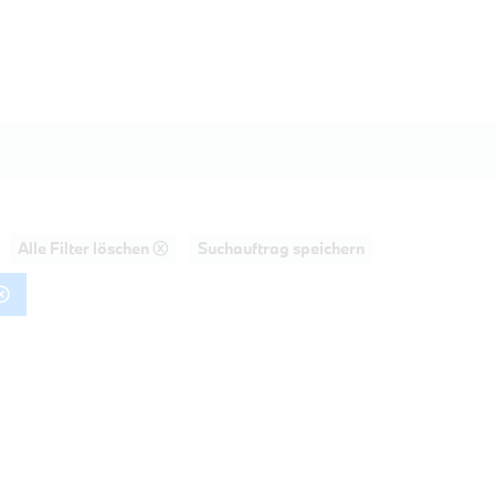
Alle Filter löschen ⓧ
Suchauftrag speichern
AHRT
20d Touring M Sportpaket HiFi DAB LE