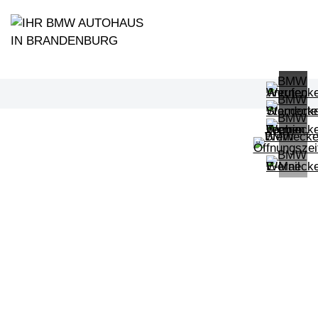
PROBEFAHRT
BMW X6 xDrive40d M Sport
LEISTUNG
KILOMETER
kW ( PS)
km
€
8,4% reduziert
UPE: €