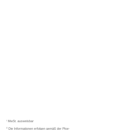
Fahrzeugberater finden
Sie das richtige Auto.
Los gehts
i
MwSt. ausweisbar
ii
Die Informationen erfolgen gemäß der Pkw-