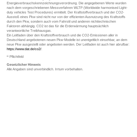
Energieverbrauchskennzeichnungsverordnung. Die angegebenen Werte wurden
nach dem vorgeschriebenen Messverfahren WLTP (Worldwide harmonised Light-
duty vehicles Test Procedures) ermittelt. Der Kraftstoffverbrauch und der CO2-
Ausstoß eines Pkw sind nicht nur von der effizienten Ausnutzung des Kraftstoffs
durch den Pkw, sondern auch vom Fahrstil und anderen nichttechnischen
Faktoren abhängig. CO2 ist das für die Erderwärmung hauptsächlich
verantwortliche Treibhausgas.
Ein Leitfaden über den Kraftstoffverbrauch und die CO2-Emissionen aller in
Deutschland angebotenen neuen Pkw-Modelle ist unentgeltlich einsehbar, an dem
neue Pkw ausgestellt oder angeboten werden. Der Leitfaden ist auch hier abrufbar:
https://www.dat.de/co2/
.
iii
Pflichtfeld
Gesetzlicher Hinweis
Alle Angaben sind unverbindlich. Irrtum vorbehalten.