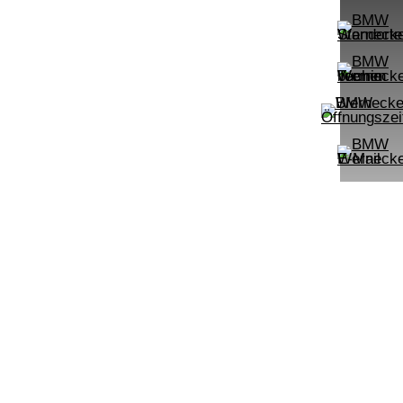
UPE: €
542,00 €
mtl. Leasingrate.
NEFZ: Kraftstoffverbr.
00km;
(komb./innerorts/außerorts): // l/100km;
lasse:
CO2-Emission (komb.): ; Effizienzklasse:
.):
;ii WLTP: Kraftstoffverbrauch (komb.):
rt:
l/100km; CO2-Emissionen kombiniert:
m:
g/km; Leistung: KW ( PS); Hubraum:
3996 cm³; Kraftstoff: ; ii
PROBEFAHRT
mpomat Shz
AB LED Komfortzg. Parkassistent
BMW 318d Limousine DAB LED Ko
LEISTUNG
KILOMETER
kW ( PS)
km