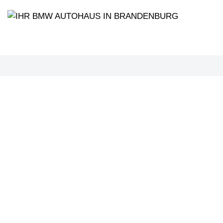
PROBEF
BMW 3
LEISTUN
kW ( PS)
€
8,4% red