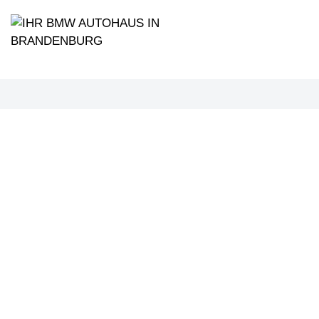
PROBEF
BMW 3
LEISTUN
kW ( PS)
€
8,4% red