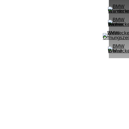
UPE: €
542,00 €
mtl. Leasingrate.
NEFZ: Kraftstoffverbr.
00km;
(komb./innerorts/außerorts): // l/100km;
lasse:
CO2-Emission (komb.): ; Effizienzklasse:
.):
;ii WLTP: Kraftstoffverbrauch (komb.):
rt:
l/100km; CO2-Emissionen kombiniert:
m:
g/km; Leistung: KW ( PS); Hubraum:
3996 cm³; Kraftstoff: ; ii
PROBEFAHRT
mpomat Shz
AB LED Komfortzg. Parkassistent
BMW 318d Limousine DAB LED Ko
LEISTUNG
KILOMETER
kW ( PS)
km