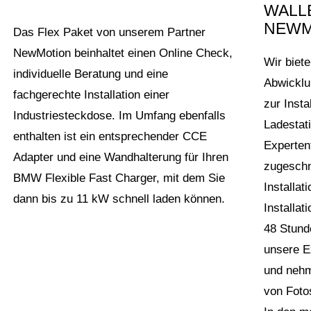
WALL
NEWM
Das Flex Paket von unserem Partner
NewMotion beinhaltet einen Online Check,
Wir biet
individuelle Beratung und eine
Abwicklu
fachgerechte Installation einer
zur Insta
Industriesteckdose. Im Umfang ebenfalls
Ladestat
enthalten ist ein entsprechender CCE
Expertent
Adapter und eine Wandhalterung für Ihren
zugeschn
BMW Flexible Fast Charger, mit dem Sie
Installat
dann bis zu 11 kW schnell laden können.
Installat
48 Stund
unsere E
und nehm
von Foto