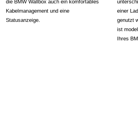
die BMW Wallbox auch ein komfortables
untersch
Kabelmanagement und eine
einer La
Statusanzeige.
genutzt 
ist mode
Ihres BM