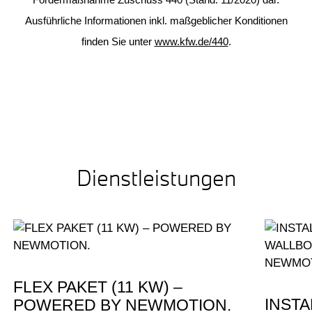
Fördermaßnahme Zuschuss 440 (Stand: 11/2020) dar.
Ausführliche Informationen inkl. maßgeblicher Konditionen
finden Sie unter
www.kfw.de/440
.
Dienstleistungen
FLEX PAKET (11 KW) –
INST
POWERED BY NEWMOTION.