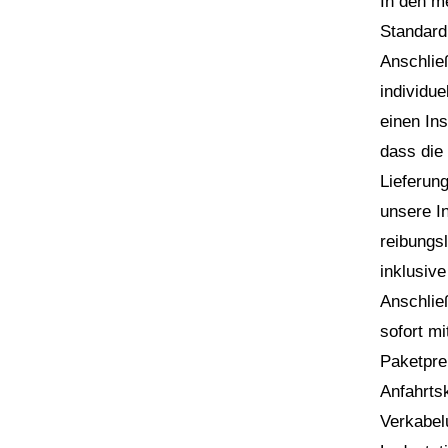
In den m
Standard
Anschlie
individu
einen Ins
dass die 
Lieferun
unsere In
reibungs
inklusiv
Anschlie
sofort m
Paketprei
Anfahrts
Verkabel