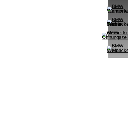
UPE: €
542,00 €
mtl. Leasingrate.
NEFZ: Kraftstoffverbr.
00km;
(komb./innerorts/außerorts): // l/100km;
lasse:
CO2-Emission (komb.): ; Effizienzklasse:
.):
;ii WLTP: Kraftstoffverbrauch (komb.):
rt:
l/100km; CO2-Emissionen kombiniert:
m:
g/km; Leistung: KW ( PS); Hubraum:
3996 cm³; Kraftstoff: ; ii
PROBEFAHRT
Shz
pé M Sportpaket HK HiFi DAB LED
BMW 120d
LEISTUNG
KILOMETER
kW ( PS)
km