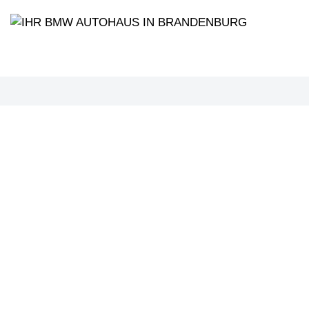
PROBEF
BMW 3
LEISTUN
kW ( PS)
€
8,4% red