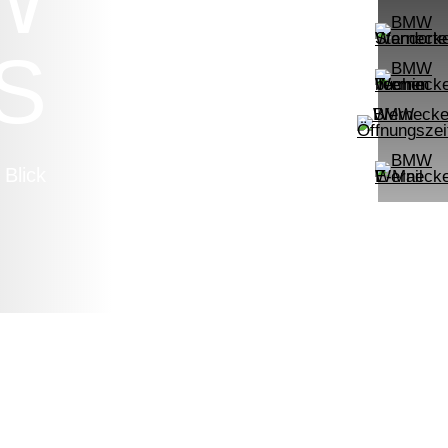
W
S
 Blick