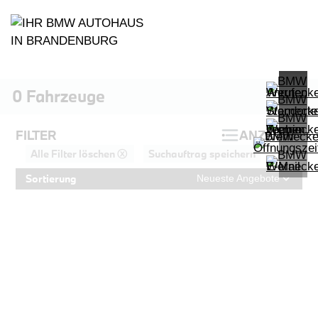
0
Fahrzeuge
FILTER
ANZEIGEN
Alle Filter löschen ⓧ
Suchauftrag speichern
Sortierung
Neueste Angebote
PROBEFAHRT
BMW iX xDrive40
LEISTUNG
KILOMETER
kW ( PS)
km