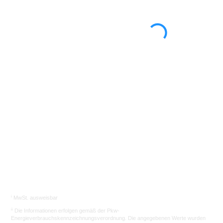
Sie das richtige Auto.
Los gehts
i
MwSt. ausweisbar
ii
Die Informationen erfolgen gemäß der Pkw-
Energieverbrauchskennzeichnungsverordnung. Die angegebenen Werte wurden