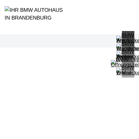
PROBEFAHRT
BMW 320d Touring M Sportpaket HiF
LEISTUNG
KILOMETER
kW ( PS)
km
€
8,4% reduziert
UPE: €