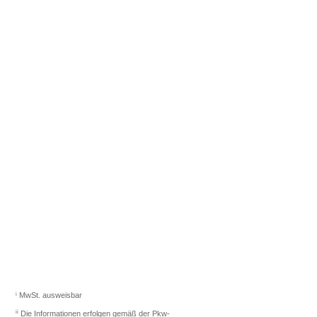
Fahrzeugberater finden
Sie das richtige Auto.
Los gehts
i
MwSt. ausweisbar
ii
Die Informationen erfolgen gemäß der Pkw-