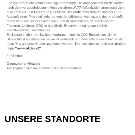
Energieverbrauchskennzeichnungsverordnung. Die angegebenen Werte wurden
nach dem vorgeschriebenen Messverfahren WLTP (Worldwide harmonised Light-
duty vehicles Test Procedures) ermittelt. Der Kraftstoffverbrauch und der CO2-
Ausstoß eines Pkw sind nicht nur von der effizienten Ausnutzung des Kraftstoffs
durch den Pkw, sondern auch vom Fahrstil und anderen nichttechnischen
Faktoren abhängig. CO2 ist das für die Erderwärmung hauptsächlich
verantwortliche Treibhausgas.
Ein Leitfaden über den Kraftstoffverbrauch und die CO2-Emissionen aller in
Deutschland angebotenen neuen Pkw-Modelle ist unentgeltlich einsehbar, an dem
neue Pkw ausgestellt oder angeboten werden. Der Leitfaden ist auch hier abrufbar:
https://www.dat.de/co2/
.
iii
Pflichtfeld
Gesetzlicher Hinweis
Alle Angaben sind unverbindlich. Irrtum vorbehalten.
UNSERE STANDORTE