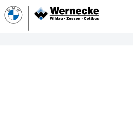
PROBEF
BMW 3
LEISTUN
kW ( PS)
€
8,4% re