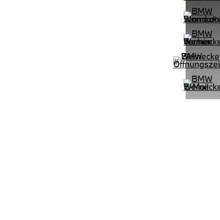
PROBEFAHRT
e M Sportpaket HiFi DAB LED Shz
BMW 320d Touring M Sportpaket 
LEISTUNG
KILOMETER
kW ( PS)
km
€
8,4% reduziert
UPE: €
542,00 €
mtl. Leasingrate.
NEFZ: Kraftstoffverbr.
100km;
(komb./innerorts/außerorts): // l/100km;
lasse:
CO2-Emission (komb.): ; Effizienzklasse:
.):
;ii WLTP: Kraftstoffverbrauch (komb.):
rt:
l/100km; CO2-Emissionen kombiniert: