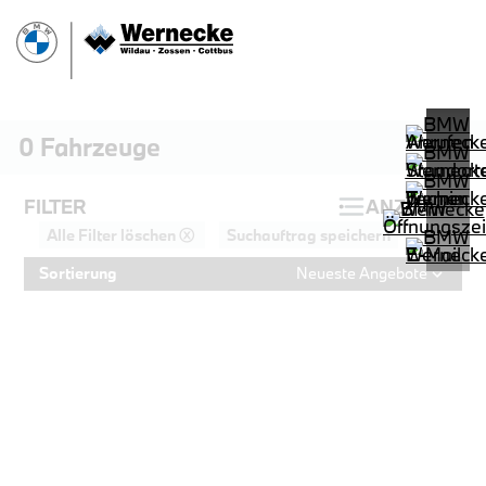
0
Fahrzeuge
FILTER
ANZEIGEN
Alle Filter löschen ⓧ
Suchauftrag speichern
Sortierung
Neueste Angebote
PROBEFAHRT
BMW 320d Touring M Sportpaket HiF
LEISTUNG
KILOMETER
kW ( PS)
km