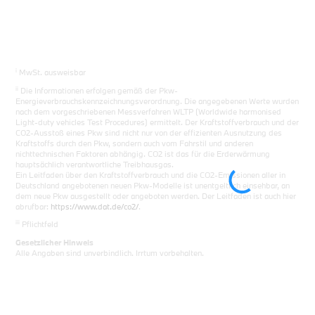
i
MwSt. ausweisbar
ii
Die Informationen erfolgen gemäß der Pkw-
Energieverbrauchskennzeichnungsverordnung. Die angegebenen Werte wurden
nach dem vorgeschriebenen Messverfahren WLTP (Worldwide harmonised
Light-duty vehicles Test Procedures) ermittelt. Der Kraftstoffverbrauch und der
CO2-Ausstoß eines Pkw sind nicht nur von der effizienten Ausnutzung des
Kraftstoffs durch den Pkw, sondern auch vom Fahrstil und anderen
nichttechnischen Faktoren abhängig. CO2 ist das für die Erderwärmung
hauptsächlich verantwortliche Treibhausgas.
Ein Leitfaden über den Kraftstoffverbrauch und die CO2-Emissionen aller in
Deutschland angebotenen neuen Pkw-Modelle ist unentgeltlich einsehbar, an
dem neue Pkw ausgestellt oder angeboten werden. Der Leitfaden ist auch hier
abrufbar:
https://www.dat.de/co2/
.
iii
Pflichtfeld
Gesetzlicher Hinweis
Alle Angaben sind unverbindlich. Irrtum vorbehalten.