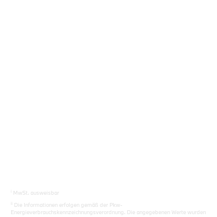
Sie das richtige Auto.
Los gehts
i
MwSt. ausweisbar
ii
Die Informationen erfolgen gemäß der Pkw-
Energieverbrauchskennzeichnungsverordnung. Die angegebenen Werte wurden