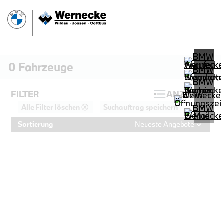
0
Fahrzeuge
FILTER
ANZEIGEN
Alle Filter löschen ⓧ
Suchauftrag speichern
Sortierung
Neueste Angebote
PROBEFAHRT
BMW 320d Touring M Sportpaket HiF
LEISTUNG
KILOMETER
kW ( PS)
km