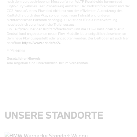
nach dem vorgeschriebenen Messverfahren WLTP (Worldwide harmonised
Light-duty vehicles Test Procedures) ermittelt. Der Kraftstoffverbrauch und der
CO2-Ausstoß eines Pkw sind nicht nur von der effizienten Ausnutzung des
Kraftstoffs durch den Pkw, sondern auch vom Fahrstil und anderen
nichttechnischen Faktoren abhängig. CO2 ist das für die Erderwärmung
hauptsächlich verantwortliche Treibhausgas.
Ein Leitfaden über den Kraftstoffverbrauch und die CO2-Emissionen aller in
Deutschland angebotenen neuen Pkw-Modelle ist unentgeltlich einsehbar, an
dem neue Pkw ausgestellt oder angeboten werden. Der Leitfaden ist auch hier
abrufbar:
https://www.dat.de/co2/
.
iii
Pflichtfeld
Gesetzlicher Hinweis
Alle Angaben sind unverbindlich. Irrtum vorbehalten.
UNSERE STANDORTE