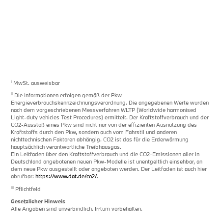
i
MwSt. ausweisbar
ii
Die Informationen erfolgen gemäß der Pkw-
Energieverbrauchskennzeichnungsverordnung. Die angegebenen Werte wurden
nach dem vorgeschriebenen Messverfahren WLTP (Worldwide harmonised
Light-duty vehicles Test Procedures) ermittelt. Der Kraftstoffverbrauch und der
CO2-Ausstoß eines Pkw sind nicht nur von der effizienten Ausnutzung des
Kraftstoffs durch den Pkw, sondern auch vom Fahrstil und anderen
nichttechnischen Faktoren abhängig. CO2 ist das für die Erderwärmung
hauptsächlich verantwortliche Treibhausgas.
Ein Leitfaden über den Kraftstoffverbrauch und die CO2-Emissionen aller in
Deutschland angebotenen neuen Pkw-Modelle ist unentgeltlich einsehbar, an
dem neue Pkw ausgestellt oder angeboten werden. Der Leitfaden ist auch hier
abrufbar:
https://www.dat.de/co2/
.
iii
Pflichtfeld
Gesetzlicher Hinweis
Alle Angaben sind unverbindlich. Irrtum vorbehalten.