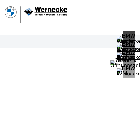
PROBEFAHRT
BMW 320d Touring M Sportpaket HiF
LEISTUNG
KILOMETER
kW ( PS)
km
€
8,4% reduziert
UPE: €