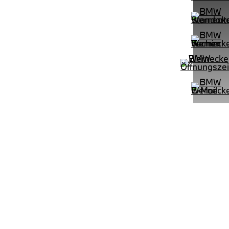
PROBEFAHRT
e M Sportpaket HiFi DAB LED Shz
BMW 320d Touring M Sportpaket 
LEISTUNG
KILOMETER
kW ( PS)
km
€
8,4% reduziert
UPE: €
542,00 €
mtl. Leasingrate.