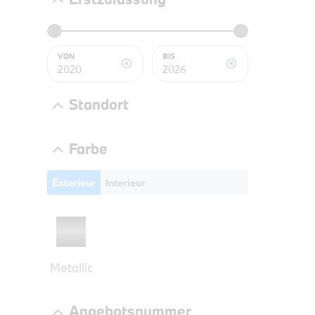
BMW 3
LEISTUN
kW ( PS)
VON
BIS
€
8,4% re
Standort
UPE: €
Farbe
Exterieur
Interieur
NEFZ: Kraf
(komb./inn
CO2-Emissi
;ii WLTP: 
l/100km; 
g/km; Lei
Metallic
3996 cm³; K
Angebotsnummer