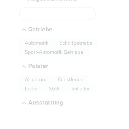
PROBEF
BMW 2
LEISTUN
Getriebe
kW ( PS)
€
Automatik
Schaltgetriebe
8,4% re
Sport-Automatik Getriebe
UPE: €
Polster
Alcantara
Kunstleder
NEFZ: Kraf
Leder
Stoff
Teilleder
(komb./inn
CO2-Emissi
Ausstattung
;ii WLTP: 
l/100km; 
g/km; Lei
3996 cm³; K