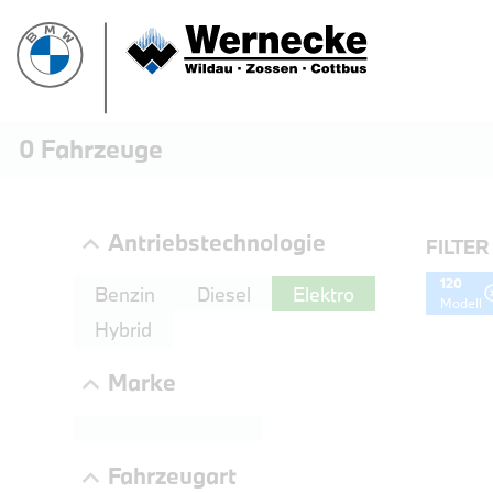
0
Fahrzeuge
Antriebstechnologie
FILTER
120
Benzin
Diesel
Elektro
Modell
Hybrid
Marke
PROBEF
Fahrzeugart
BMW 3