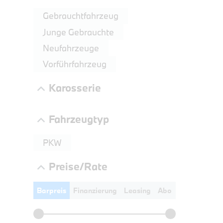
LEISTUN
Gebrauchtfahrzeug
kW ( PS)
Junge Gebrauchte
€
Neufahrzeuge
8,4% re
UPE: €
Vorführfahrzeug
Karosserie
Fahrzeugtyp
PKW
Preise/Rate
Barpreis
Finanzierung
Leasing
Abo