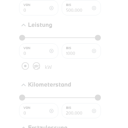
NEFZ: Kraf
VON
BIS
(komb./inn
CO2-Emissi
;ii WLTP: 
Leistung
l/100km; 
g/km; Lei
3996 cm³; K
VON
BIS
PS
kW
Kilometerstand
VON
BIS
PROBEF
Erstzulassung