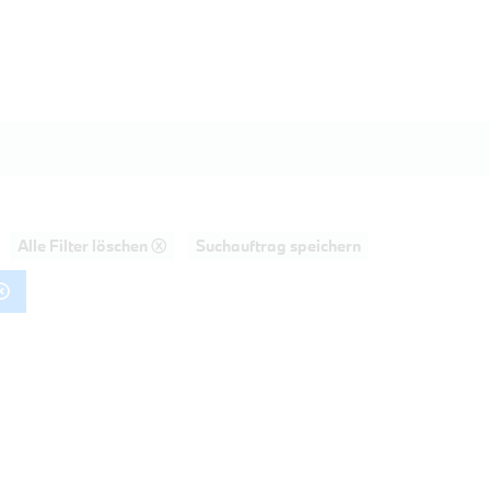
Alle Filter löschen ⓧ
Suchauftrag speichern
AHRT
20d Touring M Sportpaket HiFi DAB LE