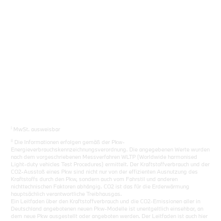
i
MwSt. ausweisbar
ii
Die Informationen erfolgen gemäß der Pkw-
Energieverbrauchskennzeichnungsverordnung. Die angegebenen Werte wurden
nach dem vorgeschriebenen Messverfahren WLTP (Worldwide harmonised
Light-duty vehicles Test Procedures) ermittelt. Der Kraftstoffverbrauch und der
CO2-Ausstoß eines Pkw sind nicht nur von der effizienten Ausnutzung des
Kraftstoffs durch den Pkw, sondern auch vom Fahrstil und anderen
nichttechnischen Faktoren abhängig. CO2 ist das für die Erderwärmung
hauptsächlich verantwortliche Treibhausgas.
Ein Leitfaden über den Kraftstoffverbrauch und die CO2-Emissionen aller in
Deutschland angebotenen neuen Pkw-Modelle ist unentgeltlich einsehbar, an
dem neue Pkw ausgestellt oder angeboten werden. Der Leitfaden ist auch hier