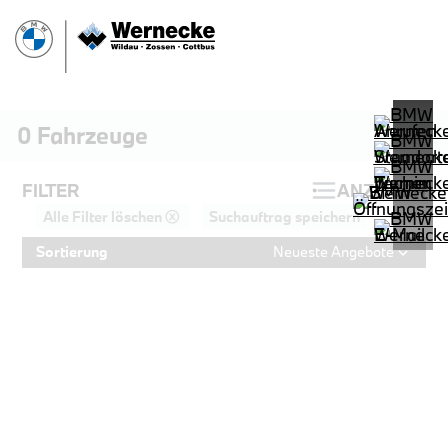
0
Fahrzeuge
FILTER
ANZEIGEN
Alle Filter löschen ⓧ
Suchauftrag speichern
Sortierung
Neueste Angebote
PROBEFAHRT
BMW 320d Touring M Sportpaket HiF
LEISTUNG
KILOMETER
kW ( PS)
km