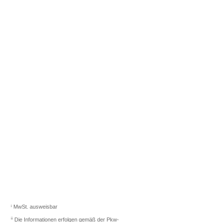
Fahrzeugberater finden
Sie das richtige Auto.
Los gehts
i
MwSt. ausweisbar
ii
Die Informationen erfolgen gemäß der Pkw-