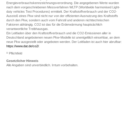
Energieverbrauchskennzeichnungsverordnung. Die angegebenen Werte wurden
nach dem vorgeschriebenen Messverfahren WLTP (Worldwide harmonised Light-
duty vehicles Test Procedures) ermittelt. Der Kraftstoffverbrauch und der CO2-
Ausstoß eines Pkw sind nicht nur von der effizienten Ausnutzung des Kraftstoffs
durch den Pkw, sondern auch vom Fahrstil und anderen nichttechnischen
Faktoren abhängig. CO2 ist das für die Erderwärmung hauptsächlich
verantwortliche Treibhausgas.
Ein Leitfaden über den Kraftstoffverbrauch und die CO2-Emissionen aller in
Deutschland angebotenen neuen Pkw-Modelle ist unentgeltlich einsehbar, an dem
neue Pkw ausgestellt oder angeboten werden. Der Leitfaden ist auch hier abrufbar:
https://www.dat.de/co2/
.
iii
Pflichtfeld
Gesetzlicher Hinweis
Alle Angaben sind unverbindlich. Irrtum vorbehalten.