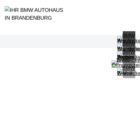
PROBEFAHRT
BMW 320d Touring M Sportpaket HiF
LEISTUNG
KILOMETER
kW ( PS)
km
€
8,4% reduziert
UPE: €