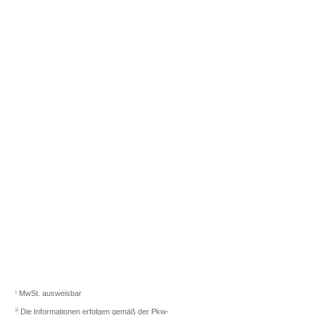
Fahrzeugberater finden
Sie das richtige Auto.
Los gehts
i
MwSt. ausweisbar
ii
Die Informationen erfolgen gemäß der Pkw-