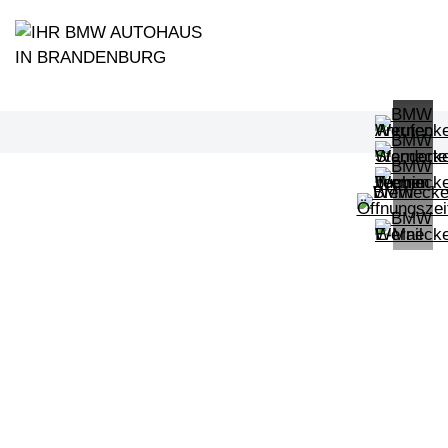
PROBEFAHRT
BMW 420d xDrive Gran Coupé
LEISTUNG
KILOMETER
kW ( PS)
km
€
8,4% reduziert
UPE: €