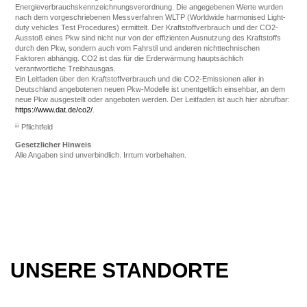
Energieverbrauchskennzeichnungsverordnung. Die angegebenen Werte wurden
nach dem vorgeschriebenen Messverfahren WLTP (Worldwide harmonised Light-
duty vehicles Test Procedures) ermittelt. Der Kraftstoffverbrauch und der CO2-
Ausstoß eines Pkw sind nicht nur von der effizienten Ausnutzung des Kraftstoffs
durch den Pkw, sondern auch vom Fahrstil und anderen nichttechnischen
Faktoren abhängig. CO2 ist das für die Erderwärmung hauptsächlich
verantwortliche Treibhausgas.
Ein Leitfaden über den Kraftstoffverbrauch und die CO2-Emissionen aller in
Deutschland angebotenen neuen Pkw-Modelle ist unentgeltlich einsehbar, an dem
neue Pkw ausgestellt oder angeboten werden. Der Leitfaden ist auch hier abrufbar:
https://www.dat.de/co2/
.
iii
Pflichtfeld
Gesetzlicher Hinweis
Alle Angaben sind unverbindlich. Irrtum vorbehalten.
UNSERE STANDORTE