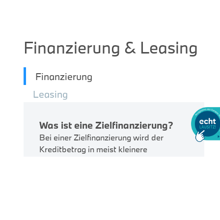
Finanzierung & Leasing
Finanzierung
Leasing
Was ist eine Zielfinanzierung?
Bei einer Zielfinanzierung wird der
Kreditbetrag in meist kleinere
monatliche Raten und eine höhere
Schlussrate (Zielrate) aufgeteilt. Am
Ende der Vertragslaufzeit haben Sie die
Wahl, ob die Schlussrate beglichen oder
ggf. per Anschlussfinanzierung weiter
finanziert werden soll.