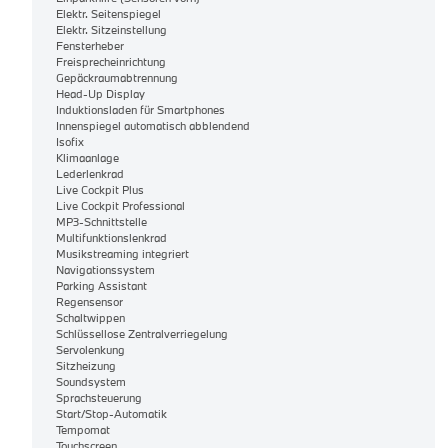
Elektr. Seitenspiegel
Elektr. Sitzeinstellung
Fensterheber
Freisprecheinrichtung
Gepäckraumabtrennung
Head-Up Display
Induktionsladen für Smartphones
Innenspiegel automatisch abblendend
Isofix
Klimaanlage
Lederlenkrad
Live Cockpit Plus
Live Cockpit Professional
MP3-Schnittstelle
Multifunktionslenkrad
Musikstreaming integriert
Navigationssystem
Parking Assistant
Regensensor
Schaltwippen
Schlüssellose Zentralverriegelung
Servolenkung
Sitzheizung
Soundsystem
Sprachsteuerung
Start/Stop-Automatik
Tempomat
Touchscreen