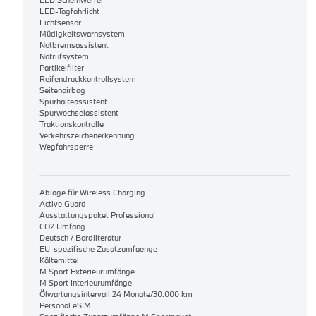
LED-Tagfahrlicht
Lichtsensor
Müdigkeitswarnsystem
Notbremsassistent
Notrufsystem
Partikelfilter
Reifendruckkontrollsystem
Seitenairbag
Spurhalteassistent
Spurwechselassistent
Traktionskontrolle
Verkehrszeichenerkennung
Wegfahrsperre
Ablage für Wireless Charging
Active Guard
Ausstattungspaket Professional
CO2 Umfang
Deutsch / Bordliteratur
EU-spezifische Zusatzumfaenge
Kältemittel
M Sport Exterieurumfänge
M Sport Interieurumfänge
Ölwartungsintervall 24 Monate/30.000 km
Personal eSIM