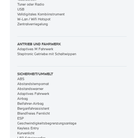
Tuner oder Radio
USB
Volldigitales Kombiinstrument
W-Lan / Wifi Hotspot
Zentralverriegelung
ANTRIEB UND FAHRWERK
Adaptives M Fahrwerk
Steptronic Getriebe mit Schaltwippen
SICHERHEIT/UMWELT
ABS
Abstandstempomat
Abstandswarner
Adaptives Fahrwerk
Airbag
Beifahrer-Airbag
Berganfahrassistent
Blendfreies Fernlicht
ESP
Geschwindigkeitsbegrenzungsanlage
Keyless Entry
Kurvenlicht
LED Scheinwerfer