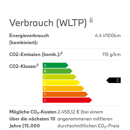
ii
Verbrauch (WLTP)
Energieverbrauch
4.4 l/100km
(kombiniert):
ii
CO2-Emission (komb.):
115 g/km
ii
CO2-Klasse:
A
B
C
C
D
E
F
G
Mögliche CO₂-Kosten
2.458,12 € (bei einem
über die nächsten 10
angenommenen mittleren
Jahre (15.000
durchschnittlichen CO₂-Preis