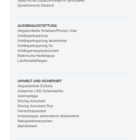
Spezifische Zusatzumfänge M Sportpaket
Sprachversion Deutsch
AUSSENAUSSTATTUNG
Abgedunkelte Scheiben/Privacy-Glas
Anhängerkupplung
Anhängerkupplung abnehmbar
Anhängerkupplung fix
Anhängerrangierassistent
Elektrische Heckklappe
Leichtmetallfelgen
UMWELT UND SICHERHEIT
Abgastechnik EU6d/e
Adaptiver LED-Scheinwerfer
Alarmanlage
Driving Assistant
Driving Assistant Plus
Fernlichtassistent
Innenspiegel, automatisch abblendend
Rekuperationssystem
Warndreieck