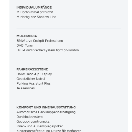
INDIVIDUALUMFÄNGE
M Dachhimmel anthrazit
M Hochglanz Shadow Line
MULTIMEDIA
BMW Live Cockpit Professional
DAB-Tuner
HiFi-Lautsprechersystem harman/kardon
FAHRERASSISTENZ
BMW Head-Up Display
Gesetzlicher Notruf
Parking Assistant Plus
Teleservices
KOMFORT UND INNENAUSSTATTUNG
Automatische Heckklappenbetaetigung
Durchladesystem
Gepaeckraumtrennetz
Innen- und Außenspiegelpaket
Kindersitzbefestigung i-Sitze für Beifahrer