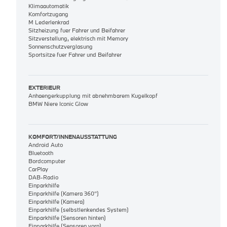
Klimaautomatik
Komfortzugang
M Lederlenkrad
Sitzheizung fuer Fahrer und Beifahrer
Sitzverstellung, elektrisch mit Memory
Sonnenschutzverglasung
Sportsitze fuer Fahrer und Beifahrer
EXTERIEUR
Anhaengerkupplung mit abnehmbarem Kugelkopf
BMW Niere Iconic Glow
KOMFORT/INNENAUSSTATTUNG
Android Auto
Bluetooth
Bordcomputer
CarPlay
DAB-Radio
Einparkhilfe
Einparkhilfe (Kamera 360°)
Einparkhilfe (Kamera)
Einparkhilfe (selbstlenkendes System)
Einparkhilfe (Sensoren hinten)
Einparkhilfe (Sensoren vorn)