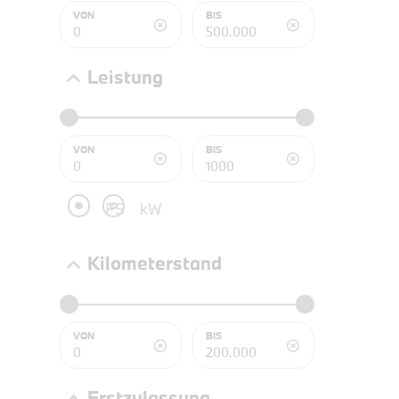
NEFZ: Kraf
VON
BIS
(komb./inn
CO2-Emissi
;ii WLTP: 
Leistung
l/100km; 
g/km; Lei
3996 cm³; K
VON
BIS
PS
kW
Kilometerstand
VON
BIS
PROBEF
Erstzulassung