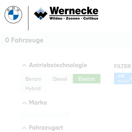
0
Fahrzeuge
Antriebstechnologie
FILTER
220
Benzin
Diesel
Elektro
Modell
Hybrid
Marke
PROBEF
Fahrzeugart
BMW 3