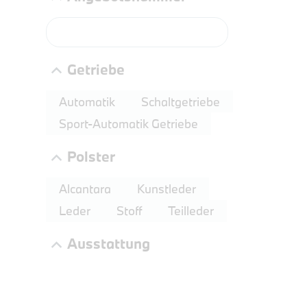
Getriebe
Automatik
Schaltgetriebe
Sport-Automatik Getriebe
Polster
PROBEF
BMW 4
Alcantara
Kunstleder
LEISTUN
Leder
Stoff
Teilleder
kW ( PS)
Ausstattung
€
8,4% re
UPE: €