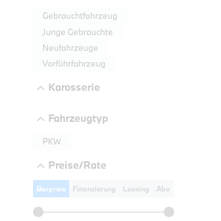
LEISTUN
Gebrauchtfahrzeug
kW ( PS)
Junge Gebrauchte
€
Neufahrzeuge
8,4% re
UPE: €
Vorführfahrzeug
Karosserie
Fahrzeugtyp
PKW
Preise/Rate
Barpreis
Finanzierung
Leasing
Abo