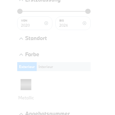
BMW 2
LEISTUN
kW ( PS)
VON
BIS
€
8,4% re
Standort
UPE: €
Farbe
Exterieur
Interieur
NEFZ: Kraf
(komb./inn
CO2-Emissi
;ii WLTP: 
l/100km; 
g/km; Lei
Metallic
3996 cm³; K
Angebotsnummer