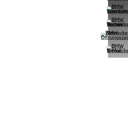
PROBEFAHRT
BMW 220i Active Tourer Head-Up
LEISTUNG
KILOMETER
kW ( PS)
km
€
8,4% reduziert
UPE: €
542,00 €
mtl. Leasingrate.