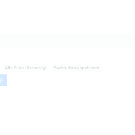
Alle Filter löschen ⓧ
Suchauftrag speichern
AHRT
PROBEFAHRT
18i Limousine
BMW 230i Coupé