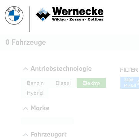
0
Fahrzeuge
Antriebstechnologie
FILTER
220d
Benzin
Diesel
Elektro
Modell
Hybrid
Marke
PROBEF
Fahrzeugart
BMW 3