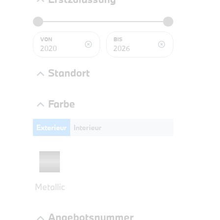
PROBEF
BMW 2
VON
BIS
LEISTUN
kW ( PS)
Standort
€
8,4% re
Farbe
UPE: €
Exterieur
Interieur
NEFZ: Kraf
(komb./inn
CO2-Emissi
;ii WLTP: 
Metallic
l/100km; 
g/km; Lei
3996 cm³; K
Angebotsnummer