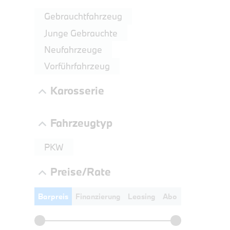
LEISTUN
Gebrauchtfahrzeug
kW ( PS)
Junge Gebrauchte
€
Neufahrzeuge
8,4% re
UPE: €
Vorführfahrzeug
Karosserie
NEFZ: Kraf
Fahrzeugtyp
(komb./inn
CO2-Emissi
PKW
;ii WLTP: 
l/100km; 
Preise/Rate
g/km; Lei
3996 cm³; K
Barpreis
Finanzierung
Leasing
Abo