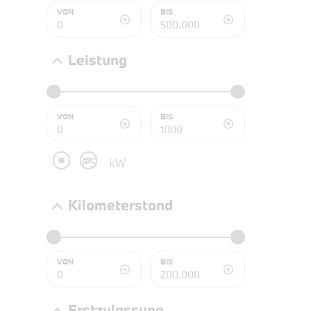
PROBEF
VON
BIS
BMW 3
LEISTUN
kW ( PS)
Leistung
€
8,4% re
UPE: €
VON
BIS
PS
kW
NEFZ: Kraf
Kilometerstand
(komb./inn
CO2-Emissi
;ii WLTP: 
l/100km; 
g/km; Lei
VON
BIS
3996 cm³; K
Erstzulassung