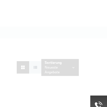
Sortierung
Neueste
Angebote
PROBEFAHRT
D Shz
e M Sportpaket HiFi DAB LED Shz
BMW 320d Touring M Sportpaket 