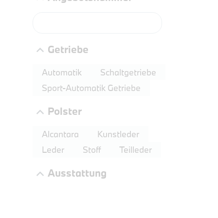
PROBEF
Getriebe
BMW 2
LEISTUN
Automatik
Schaltgetriebe
kW ( PS)
Sport-Automatik Getriebe
€
Polster
8,4% re
UPE: €
Alcantara
Kunstleder
Leder
Stoff
Teilleder
Ausstattung
NEFZ: Kraf
(komb./inn
CO2-Emissi
;ii WLTP: 
l/100km; 