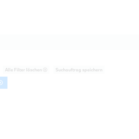
Alle Filter löschen ⓧ
Suchauftrag speichern
AHRT
PROBEFAHRT
20d Touring M Sportpaket HiFi DAB LE
BMW 320d Limousin