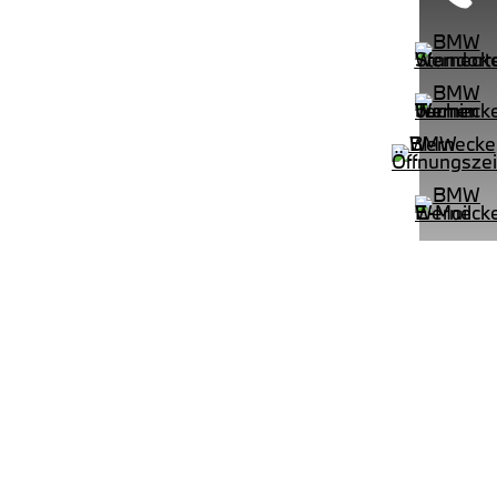
LEISTUNG
KILOMETER
kW ( PS)
km
€
8,4% reduziert
UPE: €
542,00 €
mtl. Leasingrate.
NEFZ: Kraftstoffverbr.
100km;
(komb./innerorts/außerorts): // l/100km;
lasse:
CO2-Emission (komb.): ; Effizienzklasse:
.):
;ii WLTP: Kraftstoffverbrauch (komb.):
rt:
l/100km; CO2-Emissionen kombiniert:
m:
g/km; Leistung: KW ( PS); Hubraum:
3996 cm³; Kraftstoff: ; ii