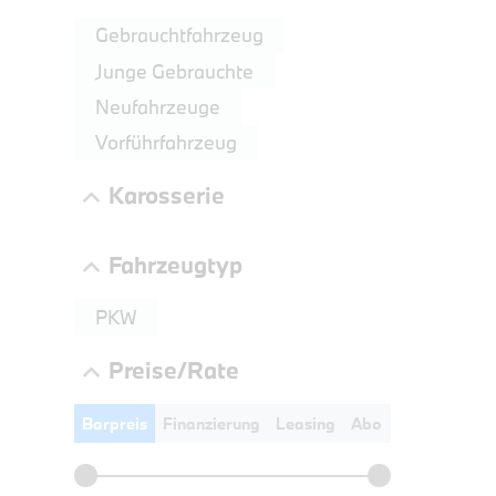
LEISTUN
Gebrauchtfahrzeug
kW ( PS)
Junge Gebrauchte
€
Neufahrzeuge
8,4% re
UPE: €
Vorführfahrzeug
Karosserie
Fahrzeugtyp
PKW
Preise/Rate
Barpreis
Finanzierung
Leasing
Abo