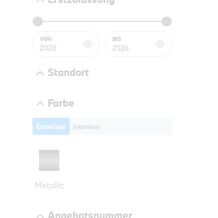
BMW 3
LEISTUN
kW ( PS)
VON
BIS
€
8,4% re
Standort
UPE: €
Farbe
Exterieur
Interieur
NEFZ: Kraf
(komb./inn
CO2-Emissi
;ii WLTP: 
l/100km; 
g/km; Lei
Metallic
3996 cm³; K
Angebotsnummer