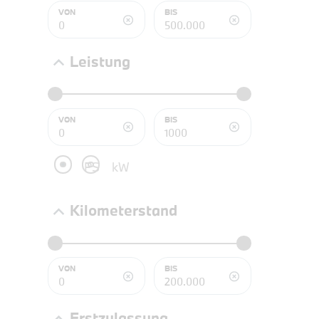
NEFZ: Kraf
VON
BIS
(komb./inn
CO2-Emissi
;ii WLTP: 
Leistung
l/100km; 
g/km; Lei
3996 cm³; K
VON
BIS
PS
kW
Kilometerstand
VON
BIS
PROBEF
Erstzulassung