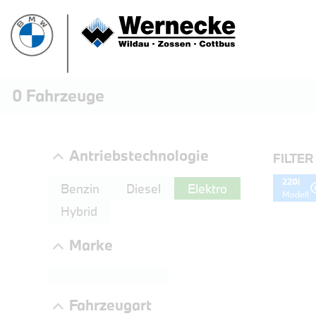
0
Fahrzeuge
Antriebstechnologie
FILTER
220i
Benzin
Diesel
Elektro
Modell
Hybrid
Marke
PROBEF
Fahrzeugart
BMW 3