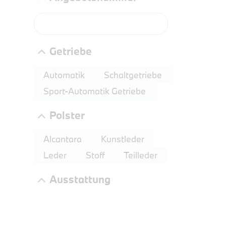
Getriebe
Automatik
Schaltgetriebe
Sport-Automatik Getriebe
Polster
PROBEF
BMW 2
Alcantara
Kunstleder
LEISTUN
Leder
Stoff
Teilleder
kW ( PS)
Ausstattung
€
8,4% re
UPE: €