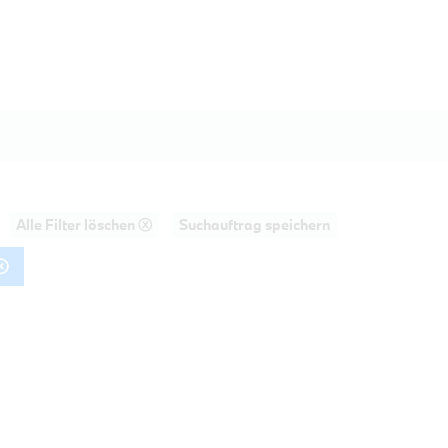
Alle Filter löschen ⓧ
Suchauftrag speichern
AHRT
20d Touring M Sportpaket HiFi DAB LE