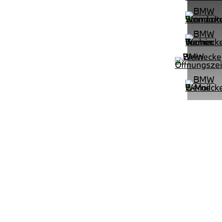
PROBEFAHRT
e M Sportpaket HiFi DAB LED Shz
BMW 320d Touring M Sportpaket 
LEISTUNG
KILOMETER
kW ( PS)
km
€
8,4% reduziert
UPE: €
542,00 €
mtl. Leasingrate.