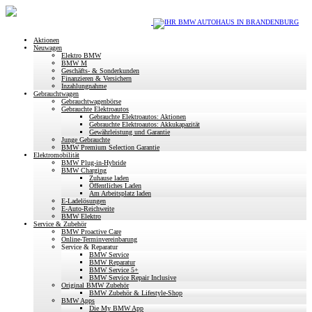
Aktionen
Neuwagen
Elektro BMW
BMW M
Geschäfts- & Sonderkunden
Finanzieren & Versichern
Inzahlungnahme
Gebrauchtwagen
Gebrauchtwagenbörse
Gebrauchte Elektroautos
Gebrauchte Elektroautos: Aktionen
Gebrauchte Elektroautos: Akkukapazität
Gewährleistung und Garantie
Junge Gebrauchte
BMW Premium Selection Garantie
Elektromobilität
BMW Plug-in-Hybride
BMW Charging
Zuhause laden
Öffentliches Laden
Am Arbeitsplatz laden
E-Ladelösungen
E-Auto-Reichweite
BMW Elektro
Service & Zubehör
BMW Proactive Care
Online-Terminvereinbarung
Service & Reparatur
BMW Service
BMW Reparatur
BMW Service 5+
BMW Service Repair Inclusive
Original BMW Zubehör
BMW Zubehör & Lifestyle-Shop
BMW Apps
Die My BMW App