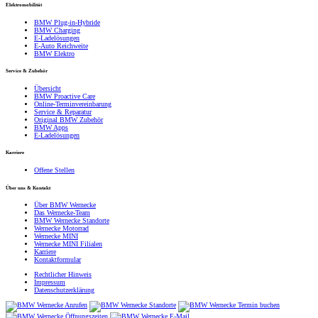
Elektromobilität
BMW Plug-in-Hybride
BMW Charging
E-Ladelösungen
E-Auto Reichweite
BMW Elektro
Service & Zubehör
Übersicht
BMW Proactive Care
Online-Terminvereinbarung
Service & Reparatur
Original BMW Zubehör
BMW Apps
E-Ladelösungen
Karriere
Offene Stellen
Über uns & Kontakt
Über BMW Wernecke
Das Wernecke-Team
BMW Wernecke Standorte
Wernecke Motorrad
Wernecke MINI
Wernecke MINI Filialen
Karriere
Kontaktformular
Rechtlicher Hinweis
Impressum
Datenschutzerklärung