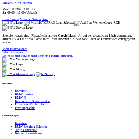
info@bmw-wernecke.de
Mo-Fr: 07:30 - 18:00 Uhr
Sa: 09:00 - 13:00 (Verkauf)
PKW Termin
Motorrad Termin
Team
Sie sehen gerade einen Platzhalterinhalt von
Google Maps
. Um auf den eigentlichen Inhalt zuzugreifen,
klicken Sie auf die Schaltfläche unten. Bitte beachten Sie, dass dabei Daten an Drittanbieter weitergegeben
werden.
Mehr Informationen
Inhalt entsperren
Erforderlichen Service akzeptieren und Inhalte entsperren
Neuwagen
Übersicht
BMW Elektro
BMW M
Geschäfts- & Sonderkunden
Finanzieren & Versichern
Inzahlungnahme
Gebrauchtwagen
Garantien
BMW Premium Selection
Junge Gebrauchte
Gebrauchtwagenbörse