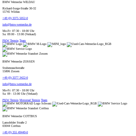
BMW Wernecke WILDAU
Richard-Sorge-Straße 30-32
15745 Wildau
+49 (0) 3375 5052-0
info@bmw-wernecke.de
Mo-Fr: 07:30 - 18:00 Uhr
Sa: 09:00 - 13:00 (Verkauf)
PKW Termin
Team
BMW Wernecke ZOSSEN
Stubenrauchstraße
15806 Zossen
+49 (0) 3377 3422-0
info@bmw-wernecke.de
Mo-Fr: 07:30 - 18:00 Uhr
Sa: 09 - 13:00 Uhr (Verkauf)
PKW Termin
Motorrad Termin
Team
BMW Wernecke COTTBUS
Lamsfelder Straße 2
03044 Cottbus
+49 (0) 355 49449-0