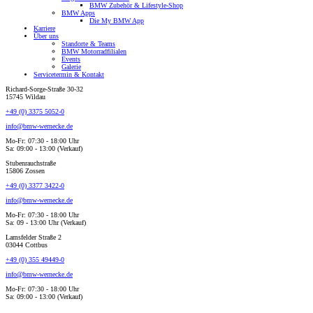
BMW Zubehör & Lifestyle-Shop
BMW Apps
Die My BMW App
Karriere
Über uns
Standorte & Teams
BMW Motorradfilialen
Events
Galerie
Servicetermin & Kontakt
Richard-Sorge-Straße 30-32
15745 Wildau
+49 (0) 3375 5052-0
info@bmw-wernecke.de
Mo-Fr: 07:30 - 18:00 Uhr
Sa: 09:00 - 13:00 (Verkauf)
Stubenrauchstraße
15806 Zossen
+49 (0) 3377 3422-0
info@bmw-wernecke.de
Mo-Fr: 07:30 - 18:00 Uhr
Sa: 09 - 13:00 Uhr (Verkauf)
Lamsfelder Straße 2
03044 Cottbus
+49 (0) 355 49449-0
info@bmw-wernecke.de
Mo-Fr: 07:30 - 18:00 Uhr
Sa: 09:00 - 13:00 (Verkauf)