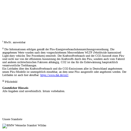
Fahrzeugberater
Welches Auto soll ich kaufen, kann ich mir leisten und passt zu mir? Mit dem Fahrzeugberater finden Sie
das richtige Auto.
Los gehts
i
MwSt. ausweisbar
ii
Die Informationen erfolgen gemäß der Pkw-Energieverbrauchskennzeichnungsverordnung. Die
angegebenen Werte wurden nach dem vorgeschriebenen Messverfahren WLTP (Worldwide harmonised
Light-duty vehicles Test Procedures) ermittelt. Der Kraftstoffverbrauch und der CO2-Ausstoß eines Pkw
sind nicht nur von der effizienten Ausnutzung des Kraftstoffs durch den Pkw, sondern auch vom Fahrstil
und anderen nichttechnischen Faktoren abhängig. CO2 ist das für die Erderwärmung hauptsächlich
verantwortliche Treibhausgas.
Ein Leitfaden über den Kraftstoffverbrauch und die CO2-Emissionen aller in Deutschland angebotenen
neuen Pkw-Modelle ist unentgeltlich einsehbar, an dem neue Pkw ausgestellt oder angeboten werden. Der
Leitfaden ist auch hier abrufbar:
https://www.dat.de/co2/
.
iii
Pflichtfeld
Gesetzlicher Hinweis
Alle Angaben sind unverbindlich. Irrtum vorbehalten.
Unsere Standorte