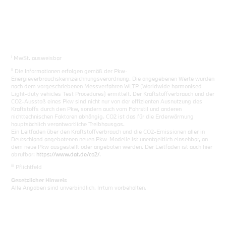
i
MwSt. ausweisbar
ii
Die Informationen erfolgen gemäß der Pkw-
Energieverbrauchskennzeichnungsverordnung. Die angegebenen Werte wurden
nach dem vorgeschriebenen Messverfahren WLTP (Worldwide harmonised
Light-duty vehicles Test Procedures) ermittelt. Der Kraftstoffverbrauch und der
CO2-Ausstoß eines Pkw sind nicht nur von der effizienten Ausnutzung des
Kraftstoffs durch den Pkw, sondern auch vom Fahrstil und anderen
nichttechnischen Faktoren abhängig. CO2 ist das für die Erderwärmung
hauptsächlich verantwortliche Treibhausgas.
Ein Leitfaden über den Kraftstoffverbrauch und die CO2-Emissionen aller in
Deutschland angebotenen neuen Pkw-Modelle ist unentgeltlich einsehbar, an
dem neue Pkw ausgestellt oder angeboten werden. Der Leitfaden ist auch hier
abrufbar:
https://www.dat.de/co2/
.
iii
Pflichtfeld
Gesetzlicher Hinweis
Alle Angaben sind unverbindlich. Irrtum vorbehalten.