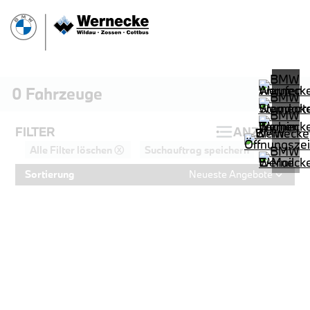
0
Fahrzeuge
FILTER
ANZEIGEN
Alle Filter löschen ⓧ
Suchauftrag speichern
Sortierung
Neueste Angebote
PROBEFAHRT
BMW 320d Touring M Sportpaket HiF
LEISTUNG
KILOMETER
kW ( PS)
km