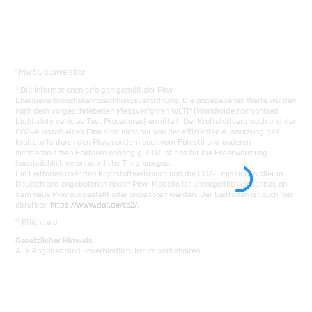
i
MwSt. ausweisbar
ii
Die Informationen erfolgen gemäß der Pkw-
Energieverbrauchskennzeichnungsverordnung. Die angegebenen Werte wurden
nach dem vorgeschriebenen Messverfahren WLTP (Worldwide harmonised
Light-duty vehicles Test Procedures) ermittelt. Der Kraftstoffverbrauch und der
CO2-Ausstoß eines Pkw sind nicht nur von der effizienten Ausnutzung des
Kraftstoffs durch den Pkw, sondern auch vom Fahrstil und anderen
nichttechnischen Faktoren abhängig. CO2 ist das für die Erderwärmung
hauptsächlich verantwortliche Treibhausgas.
Ein Leitfaden über den Kraftstoffverbrauch und die CO2-Emissionen aller in
Deutschland angebotenen neuen Pkw-Modelle ist unentgeltlich einsehbar, an
dem neue Pkw ausgestellt oder angeboten werden. Der Leitfaden ist auch hier
abrufbar:
https://www.dat.de/co2/
.
iii
Pflichtfeld
Gesetzlicher Hinweis
Alle Angaben sind unverbindlich. Irrtum vorbehalten.