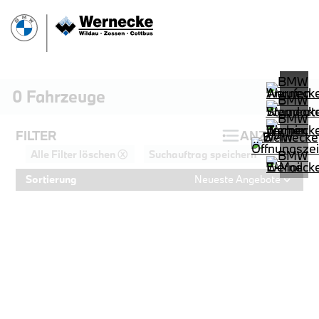
0
Fahrzeuge
FILTER
ANZEIGEN
Alle Filter löschen ⓧ
Suchauftrag speichern
Sortierung
Neueste Angebote
PROBEFAHRT
BMW 320d Touring M Sportpaket HiF
LEISTUNG
KILOMETER
kW ( PS)
km