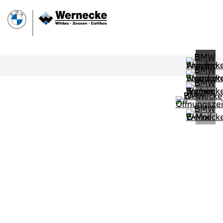
PROBEFAHRT
BMW 540d xDrive Touring M Sportp
LEISTUNG
KILOMETER
kW ( PS)
km
€
8,4% reduziert
UPE: €