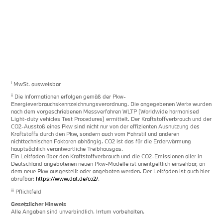
i
MwSt. ausweisbar
ii
Die Informationen erfolgen gemäß der Pkw-
Energieverbrauchskennzeichnungsverordnung. Die angegebenen Werte wurden
nach dem vorgeschriebenen Messverfahren WLTP (Worldwide harmonised
Light-duty vehicles Test Procedures) ermittelt. Der Kraftstoffverbrauch und der
CO2-Ausstoß eines Pkw sind nicht nur von der effizienten Ausnutzung des
Kraftstoffs durch den Pkw, sondern auch vom Fahrstil und anderen
nichttechnischen Faktoren abhängig. CO2 ist das für die Erderwärmung
hauptsächlich verantwortliche Treibhausgas.
Ein Leitfaden über den Kraftstoffverbrauch und die CO2-Emissionen aller in
Deutschland angebotenen neuen Pkw-Modelle ist unentgeltlich einsehbar, an
dem neue Pkw ausgestellt oder angeboten werden. Der Leitfaden ist auch hier
abrufbar:
https://www.dat.de/co2/
.
iii
Pflichtfeld
Gesetzlicher Hinweis
Alle Angaben sind unverbindlich. Irrtum vorbehalten.