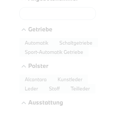
Getriebe
Automatik
Schaltgetriebe
Sport-Automatik Getriebe
Polster
PROBEF
BMW 2
Alcantara
Kunstleder
LEISTUN
Leder
Stoff
Teilleder
kW ( PS)
Ausstattung
€
8,4% re
UPE: €