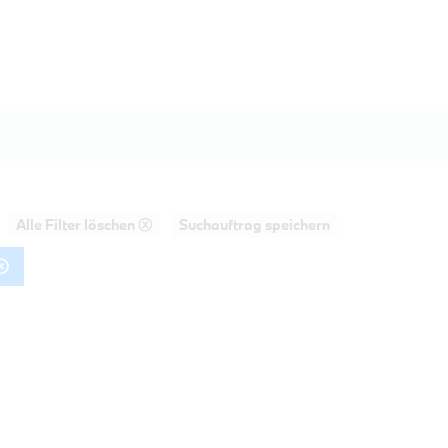
Alle Filter löschen ⓧ
Suchauftrag speichern
AHRT
20d Touring M Sportpaket HiFi DAB LE