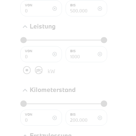
NEFZ: Kraf
VON
BIS
(komb./inn
CO2-Emissi
;ii WLTP: 
Leistung
l/100km; 
g/km; Lei
3996 cm³; K
VON
BIS
PS
kW
Kilometerstand
VON
BIS
PROBEF
Erstzulassung