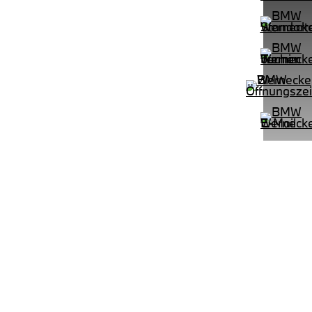
PROBEFAHRT
e M Sportpaket HiFi DAB LED Shz
BMW 320d Touring M Sportpaket 
LEISTUNG
KILOMETER
kW ( PS)
km
€
8,4% reduziert
UPE: €
542,00 €
mtl. Leasingrate.