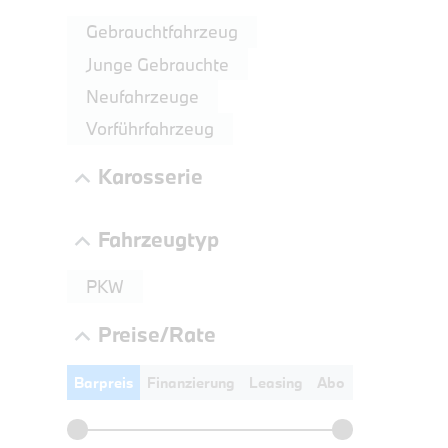
LEISTUN
Gebrauchtfahrzeug
kW ( PS)
Junge Gebrauchte
€
Neufahrzeuge
8,4% re
UPE: €
Vorführfahrzeug
Karosserie
Fahrzeugtyp
PKW
Preise/Rate
Barpreis
Finanzierung
Leasing
Abo