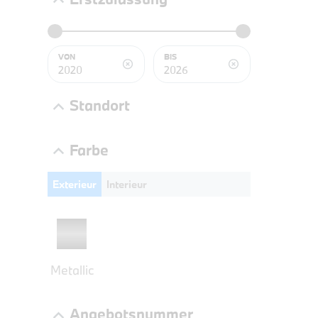
BMW 3
LEISTUN
kW ( PS)
VON
BIS
€
8,4% re
Standort
UPE: €
Farbe
Exterieur
Interieur
NEFZ: Kraf
(komb./inn
CO2-Emissi
;ii WLTP: 
l/100km; 
g/km; Lei
Metallic
3996 cm³; K
Angebotsnummer