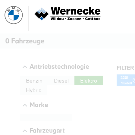
0
Fahrzeuge
Antriebstechnologie
FILTER
220i
Benzin
Diesel
Elektro
Modell
Hybrid
Marke
PROBEF
Fahrzeugart
BMW 3