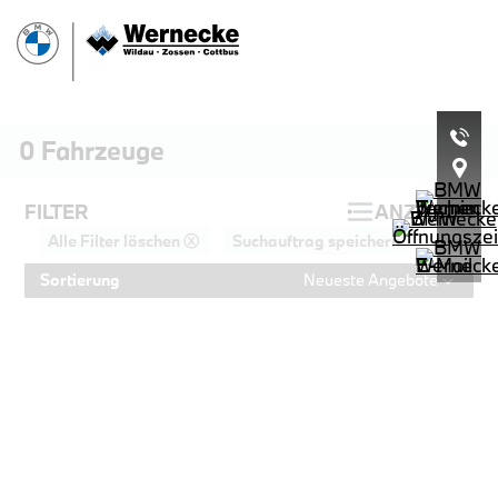
0
Fahrzeuge
FILTER
ANZEIGEN
Alle Filter löschen ⓧ
Suchauftrag speichern
Sortierung
Neueste Angebote
PROBEFAHRT
BMW 320d Touring M Sportpaket HiF
LEISTUNG
KILOMETER
kW ( PS)
km