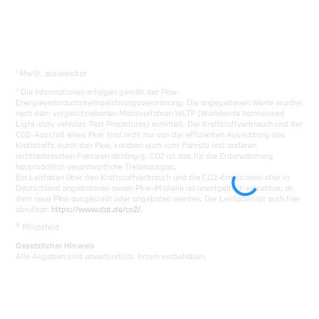
i
MwSt. ausweisbar
ii
Die Informationen erfolgen gemäß der Pkw-
Energieverbrauchskennzeichnungsverordnung. Die angegebenen Werte wurden
nach dem vorgeschriebenen Messverfahren WLTP (Worldwide harmonised
Light-duty vehicles Test Procedures) ermittelt. Der Kraftstoffverbrauch und der
CO2-Ausstoß eines Pkw sind nicht nur von der effizienten Ausnutzung des
Kraftstoffs durch den Pkw, sondern auch vom Fahrstil und anderen
nichttechnischen Faktoren abhängig. CO2 ist das für die Erderwärmung
hauptsächlich verantwortliche Treibhausgas.
Ein Leitfaden über den Kraftstoffverbrauch und die CO2-Emissionen aller in
Deutschland angebotenen neuen Pkw-Modelle ist unentgeltlich einsehbar, an
dem neue Pkw ausgestellt oder angeboten werden. Der Leitfaden ist auch hier
abrufbar:
https://www.dat.de/co2/
.
iii
Pflichtfeld
Gesetzlicher Hinweis
Alle Angaben sind unverbindlich. Irrtum vorbehalten.