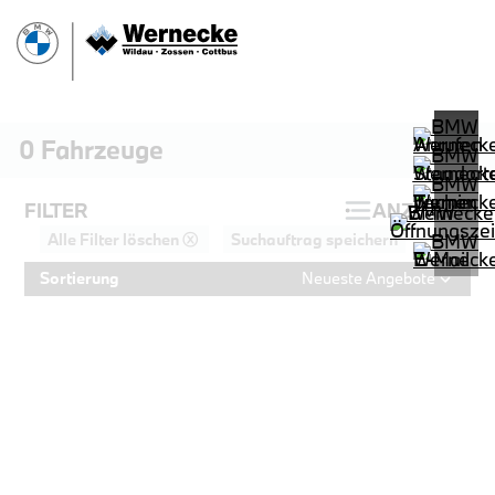
0
Fahrzeuge
FILTER
ANZEIGEN
Alle Filter löschen ⓧ
Suchauftrag speichern
Sortierung
Neueste Angebote
PROBEFAHRT
BMW 540d xDrive Touring M Sportp
LEISTUNG
KILOMETER
kW ( PS)
km