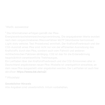
i
MwSt. ausweisbar
ii
Die Informationen erfolgen gemäß der Pkw-
Energieverbrauchskennzeichnungsverordnung. Die angegebenen Werte wurden
nach dem vorgeschriebenen Messverfahren WLTP (Worldwide harmonised
Light-duty vehicles Test Procedures) ermittelt. Der Kraftstoffverbrauch und der
CO2-Ausstoß eines Pkw sind nicht nur von der effizienten Ausnutzung des
Kraftstoffs durch den Pkw, sondern auch vom Fahrstil und anderen
nichttechnischen Faktoren abhängig. CO2 ist das für die Erderwärmung
hauptsächlich verantwortliche Treibhausgas.
Ein Leitfaden über den Kraftstoffverbrauch und die CO2-Emissionen aller in
Deutschland angebotenen neuen Pkw-Modelle ist unentgeltlich einsehbar, an
dem neue Pkw ausgestellt oder angeboten werden. Der Leitfaden ist auch hier
abrufbar:
https://www.dat.de/co2/
.
iii
Pflichtfeld
Gesetzlicher Hinweis
Alle Angaben sind unverbindlich. Irrtum vorbehalten.