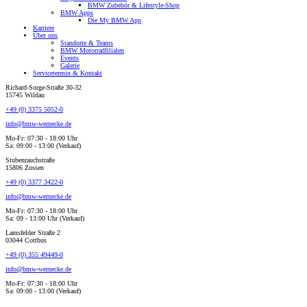
BMW Zubehör & Lifestyle-Shop
BMW Apps
Die My BMW App
Karriere
Über uns
Standorte & Teams
BMW Motorradfilialen
Events
Galerie
Servicetermin & Kontakt
Richard-Sorge-Straße 30-32
15745 Wildau
+49 (0) 3375 5052-0
info@bmw-wernecke.de
Mo-Fr: 07:30 - 18:00 Uhr
Sa: 09:00 - 13:00 (Verkauf)
Stubenrauchstraße
15806 Zossen
+49 (0) 3377 3422-0
info@bmw-wernecke.de
Mo-Fr: 07:30 - 18:00 Uhr
Sa: 09 - 13:00 Uhr (Verkauf)
Lamsfelder Straße 2
03044 Cottbus
+49 (0) 355 49449-0
info@bmw-wernecke.de
Mo-Fr: 07:30 - 18:00 Uhr
Sa: 09:00 - 13:00 (Verkauf)