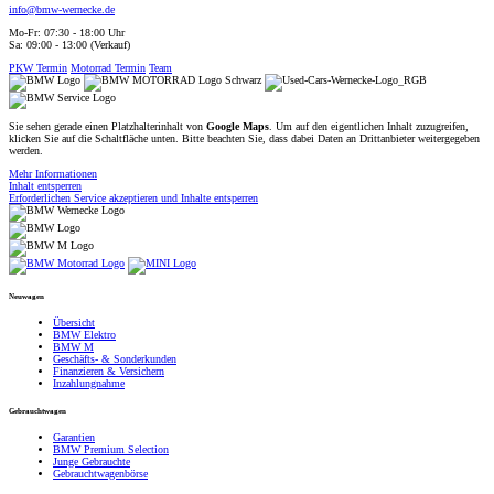
info@bmw-wernecke.de
Mo-Fr: 07:30 - 18:00 Uhr
Sa: 09:00 - 13:00 (Verkauf)
PKW Termin
Motorrad Termin
Team
Sie sehen gerade einen Platzhalterinhalt von
Google Maps
. Um auf den eigentlichen Inhalt zuzugreifen,
klicken Sie auf die Schaltfläche unten. Bitte beachten Sie, dass dabei Daten an Drittanbieter weitergegeben
werden.
Mehr Informationen
Inhalt entsperren
Erforderlichen Service akzeptieren und Inhalte entsperren
Neuwagen
Übersicht
BMW Elektro
BMW M
Geschäfts- & Sonderkunden
Finanzieren & Versichern
Inzahlungnahme
Gebrauchtwagen
Garantien
BMW Premium Selection
Junge Gebrauchte
Gebrauchtwagenbörse