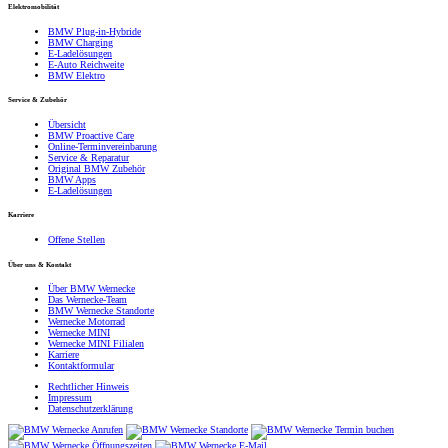
Elektromobilität
BMW Plug-in-Hybride
BMW Charging
E-Ladelösungen
E-Auto Reichweite
BMW Elektro
Service & Zubehör
Übersicht
BMW Proactive Care
Online-Terminvereinbarung
Service & Reparatur
Original BMW Zubehör
BMW Apps
E-Ladelösungen
Karriere
Offene Stellen
Über uns & Kontakt
Über BMW Wernecke
Das Wernecke-Team
BMW Wernecke Standorte
Wernecke Motorrad
Wernecke MINI
Wernecke MINI Filialen
Karriere
Kontaktformular
Rechtlicher Hinweis
Impressum
Datenschutzerklärung