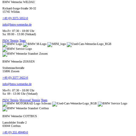
BMW Wernecke WILDAU
Richard-Sorge-Straße 30-32
15745 Wildau
+49 (0) 3375 5052-0
info@bmw-wernecke.de
Mo-Fr: 07:30 - 18:00 Uhr
Sa: 09:00 - 13:00 (Verkauf)
PKW Termin
Team
BMW Wernecke ZOSSEN
Stubenrauchstraße
15806 Zossen
+49 (0) 3377 3422-0
info@bmw-wernecke.de
Mo-Fr: 07:30 - 18:00 Uhr
Sa: 09 - 13:00 Uhr (Verkauf)
PKW Termin
Motorrad Termin
Team
BMW Wernecke COTTBUS
Lamsfelder Straße 2
03044 Cottbus
+49 (0) 355 49449-0