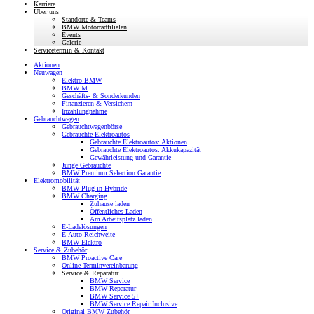
Karriere
Über uns
Standorte & Teams
BMW Motorradfilialen
Events
Galerie
Servicetermin & Kontakt
Aktionen
Neuwagen
Elektro BMW
BMW M
Geschäfts- & Sonderkunden
Finanzieren & Versichern
Inzahlungnahme
Gebrauchtwagen
Gebrauchtwagenbörse
Gebrauchte Elektroautos
Gebrauchte Elektroautos: Aktionen
Gebrauchte Elektroautos: Akkukapazität
Gewährleistung und Garantie
Junge Gebrauchte
BMW Premium Selection Garantie
Elektromobilität
BMW Plug-in-Hybride
BMW Charging
Zuhause laden
Öffentliches Laden
Am Arbeitsplatz laden
E-Ladelösungen
E-Auto-Reichweite
BMW Elektro
Service & Zubehör
BMW Proactive Care
Online-Terminvereinbarung
Service & Reparatur
BMW Service
BMW Reparatur
BMW Service 5+
BMW Service Repair Inclusive
Original BMW Zubehör