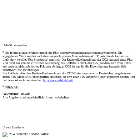
Fahrzeugberater
Welches Auto soll ich kaufen, kann ich mir leisten und passt zu mir? Mit dem Fahrzeugberater finden Sie
das richtige Auto.
Los gehts
i
MwSt. ausweisbar
ii
Die Informationen erfolgen gemäß der Pkw-Energieverbrauchskennzeichnungsverordnung. Die
angegebenen Werte wurden nach dem vorgeschriebenen Messverfahren WLTP (Worldwide harmonised
Light-duty vehicles Test Procedures) ermittelt. Der Kraftstoffverbrauch und der CO2-Ausstoß eines Pkw
sind nicht nur von der effizienten Ausnutzung des Kraftstoffs durch den Pkw, sondern auch vom Fahrstil
und anderen nichttechnischen Faktoren abhängig. CO2 ist das für die Erderwärmung hauptsächlich
verantwortliche Treibhausgas.
Ein Leitfaden über den Kraftstoffverbrauch und die CO2-Emissionen aller in Deutschland angebotenen
neuen Pkw-Modelle ist unentgeltlich einsehbar, an dem neue Pkw ausgestellt oder angeboten werden. Der
Leitfaden ist auch hier abrufbar:
https://www.dat.de/co2/
.
iii
Pflichtfeld
Gesetzlicher Hinweis
Alle Angaben sind unverbindlich. Irrtum vorbehalten.
Unsere Standorte