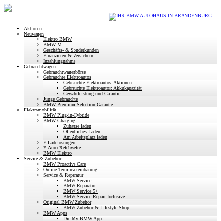
Aktionen
Neuwagen
Elektro BMW
BMW M
Geschäfts- & Sonderkunden
Finanzieren & Versichern
Inzahlungnahme
Gebrauchtwagen
Gebrauchtwagenbörse
Gebrauchte Elektroautos
Gebrauchte Elektroautos: Aktionen
Gebrauchte Elektroautos: Akkukapazität
Gewährleistung und Garantie
Junge Gebrauchte
BMW Premium Selection Garantie
Elektromobilität
BMW Plug-in-Hybride
BMW Charging
Zuhause laden
Öffentliches Laden
Am Arbeitsplatz laden
E-Ladelösungen
E-Auto-Reichweite
BMW Elektro
Service & Zubehör
BMW Proactive Care
Online-Terminvereinbarung
Service & Reparatur
BMW Service
BMW Reparatur
BMW Service 5+
BMW Service Repair Inclusive
Original BMW Zubehör
BMW Zubehör & Lifestyle-Shop
BMW Apps
Die My BMW App